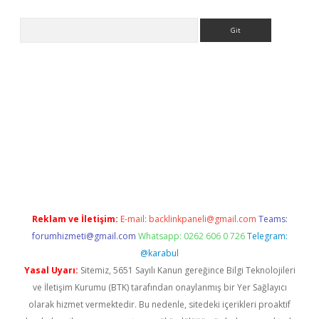
Arama
riş
Reklam ve İletişim:
E-mail:
backlinkpaneli@gmail.com
Teams:
forumhizmeti@gmail.com
Whatsapp: 0262 606 0 726
Telegram:
@karabul
Yasal Uyarı:
Sitemiz, 5651 Sayılı Kanun gereğince Bilgi Teknolojileri
ve İletişim Kurumu (BTK) tarafından onaylanmış bir Yer Sağlayıcı
olarak hizmet vermektedir. Bu nedenle, sitedeki içerikleri proaktif