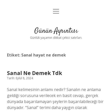
menüyü
Anasayfa
aç
Gizlilik Politikası
Günün Ayrıntısı
Yasal Uyarı
Günlük yaşamın dikkat çekici satırları.
Hakkımızda
Etiket:
Sanal hayat ne demek
Sanal Ne Demek Tdk
Tarih: Eylül 8, 2024
Sanal kelimesinin anlamı nedir? Sanalın ne anlama
geldiği sorusuna verilecek en basit cevap, gerçek
dünyada başarılamayan şeylerin başarılabileceği bir
dünyadır. “Sanal” terimi daha yaygın olarak