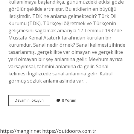
kullanılmaya başlandıkça, günümüzdeki etkisi gözle
görülür şekilde artmıştır. Bu etkilerin en büyüğü
iletişimdir. TDK ne anlama gelmektedir? Türk Dil
Kurumu (TDK), Türkçeyi öğretmek ve Türkçenin
gelişmesini sağlamak amacıyla 12 Temmuz 1932’de
Mustafa Kemal Atatürk tarafından kurulan bir
kurumdur. Sanal nedir örnek? Sanal kelimesi zihinde
tasarlanmış, gerçeklikte var olmayan ve gerçeklikte
yeri olmayan bir şey anlamına gelir. Mevhum ayrıca
varsayımsal, tahmini anlamına da gelir. Sanal
kelimesi İngilizcede sanal anlamına gelir. Kabul
görmüş sözlük anlamı aslında var…
Sanal
Devamını okuyun
8 Yorum
Ne
Demek
Tdk
https://mangir.net
https://outdoortv.com.tr