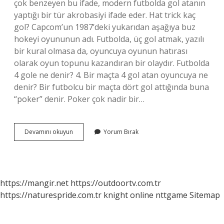
çok benzeyen bu ifade, modern futbolda gol atanın
yaptığı bir tür akrobasiyi ifade eder. Hat trick kaç
gol? Capcom’un 1987’deki yukarıdan aşağıya buz
hokeyi oyununun adı. Futbolda, üç gol atmak, yazılı
bir kural olmasa da, oyuncuya oyunun hatırası
olarak oyun topunu kazandıran bir olaydır. Futbolda
4 gole ne denir? 4. Bir maçta 4 gol atan oyuncuya ne
denir? Bir futbolcu bir maçta dört gol attığında buna
“poker” denir. Poker çok nadir bir…
Hattrick
Devamını okuyun
Yorum Bırak
Kaç
Gol
https://mangir.net
https://outdoortv.com.tr
https://naturespride.com.tr
knight online
nttgame
Sitemap