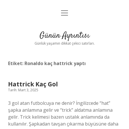
menüyü
Anasayfa
aç
Gizlilik Politikası
Günün Ayrıntısı
Yasal Uyarı
Günlük yaşamın dikkat çekici satırları.
Hakkımızda
Etiket:
Ronaldo kaç hattrick yaptı
Hattrick Kaç Gol
Tarih: Mart 3, 2025
3 gol atan futbolcuya ne denir? İngilizcede “hat”
şapka anlamına gelir ve “trick” aldatma anlamına
gelir. Trick kelimesi bazen ustalık anlamında da
kullanılır. Şapkadan tavşan çıkarma büyüsüne daha