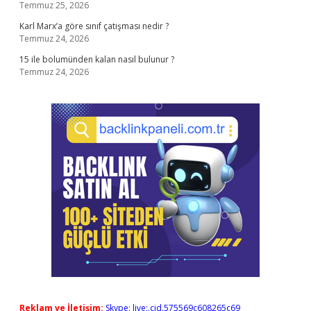
Temmuz 25, 2026
Karl Marx’a göre sınıf çatışması nedir ?
Temmuz 24, 2026
15 ile bolumünden kalan nasıl bulunur ?
Temmuz 24, 2026
Reklam ve İletişim:
Skype: live:.cid.575569c608265c69