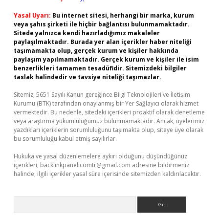
Yasal Uyarı:
Bu internet sitesi, herhangi bir marka, kurum
veya şahıs şirketi ile hiçbir bağlantısı bulunmamaktadır.
Sitede yalnızca kendi hazırladığımız makaleler
paylaşılmaktadır. Burada yer alan içerikler haber niteliği
taşımamakta olup, gerçek kurum ve kişiler hakkında
paylaşım yapılmamaktadır. Gerçek kurum ve kişiler ile isim
benzerlikleri tamamen tesadüfidir. Sitemizdeki bilgiler
taslak halindedir ve tavsiye niteliği taşımazlar.
Sitemiz, 5651 Sayılı Kanun gereğince Bilgi Teknolojileri ve İletişim
Kurumu (BTK) tarafından onaylanmış bir Yer Sağlayıcı olarak hizmet
vermektedir. Bu nedenle, sitedeki içerikleri proaktif olarak denetleme
veya araştırma yükümlülüğümüz bulunmamaktadır. Ancak, üyelerimiz
yazdıkları içeriklerin sorumluluğunu taşımakta olup, siteye üye olarak
bu sorumluluğu kabul etmiş sayılırlar.
Hukuka ve yasal düzenlemelere aykırı olduğunu düşündüğünüz
içerikleri,
backlinkpanelicomtr@gmail.com
adresine bildirmeniz
halinde, ilgili içerikler yasal süre içerisinde sitemizden kaldırılacaktır.
Arama