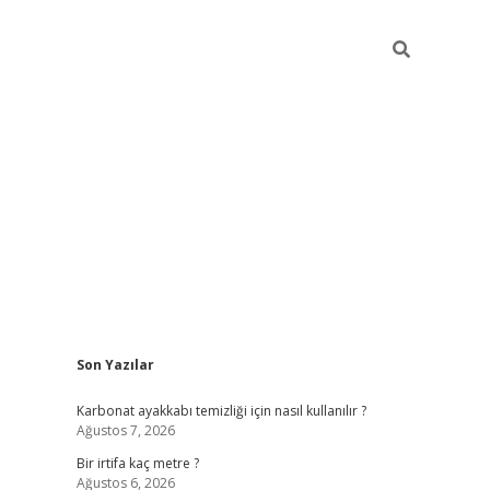
Sidebar
Son Yazılar
grandoperabet giriş
Karbonat ayakkabı temizliği için nasıl kullanılır ?
Ağustos 7, 2026
Bir irtifa kaç metre ?
Ağustos 6, 2026