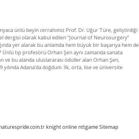
ünyaca ünlü beyin cerrahımız Prof. Dr. Uğur Türe, geliştirdiği
el dergisi olarak kabul edilen “Journal of Neurosurgery”
ağında yer alarak bu anlamda hem büyük bir başarıya hem de
i? Ünlü tıp profesörü Orhan Şen aynı zamanda sanata
n ve bu alanda uluslararası ödüller alan Orhan Şen,
yılında Adana’da doğdum. İlk, orta, lise ve üniversite
/naturespride.com.tr
knight online
nttgame
Sitemap