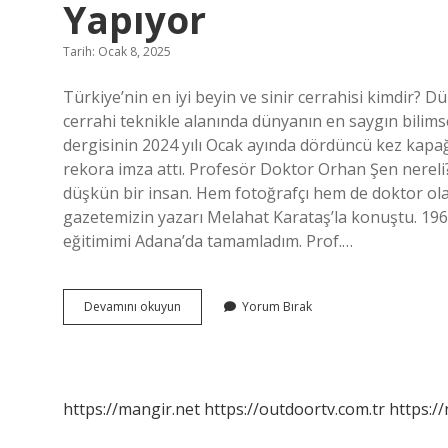
Yapıyor
Tarih: Ocak 8, 2025
Türkiye’nin en iyi beyin ve sinir cerrahisi kimdir? D
cerrahi teknikle alanında dünyanın en saygın bilims
dergisinin 2024 yılı Ocak ayında dördüncü kez kap
rekora imza attı. Profesör Doktor Orhan Şen nerel
düşkün bir insan. Hem fotoğrafçı hem de doktor ola
gazetemizin yazarı Melahat Karataş’la konuştu. 1969 
eğitimimi Adana’da tamamladım. Prof.…
Orhan
Devamını okuyun
Yorum Bırak
Şen
Hangi
Hastanede
Ameliyat
Yapıyor
https://mangir.net
https://outdoortv.com.tr
https:/