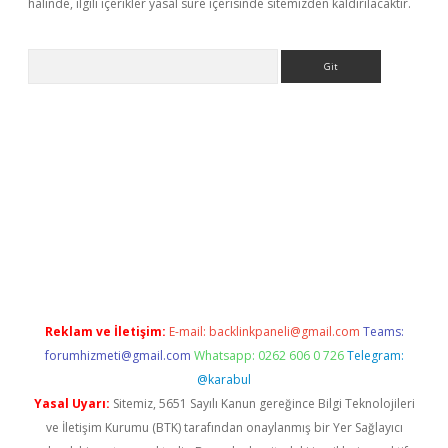
halinde, ilgili içerikler yasal süre içerisinde sitemizden kaldırılacaktır.
Arama
riş
Reklam ve İletişim:
E-mail:
backlinkpaneli@gmail.com
Teams:
forumhizmeti@gmail.com
Whatsapp: 0262 606 0 726
Telegram:
@karabul
Yasal Uyarı:
Sitemiz, 5651 Sayılı Kanun gereğince Bilgi Teknolojileri
ve İletişim Kurumu (BTK) tarafından onaylanmış bir Yer Sağlayıcı