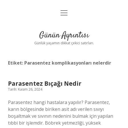
menüyü
Anasayfa
aç
Gizlilik Politikası
Günün Ayrıntısı
Yasal Uyarı
Günlük yaşamın dikkat çekici satırları.
Hakkımızda
Etiket:
Parasentez komplikasyonları nelerdir
Parasentez Bıçağı Nedir
Tarih: Kasım 26, 2024
Parasentez hangi hastalara yapılır? Parasentez,
karın bölgesinde biriken asit adı verilen sıvıyı
boşaltmak ve sıvının nedenini bulmak için yapılan
tıbbi bir işlemdir. Böbrek yetmezliği, yüksek