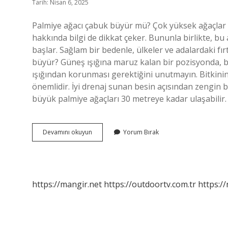
Tarih: Nisan 6, 2025
Palmiye ağacı çabuk büyür mü? Çok yüksek ağaçlar 
hakkında bilgi de dikkat çeker. Bununla birlikte, b
başlar. Sağlam bir bedenle, ülkeler ve adalardaki fırt
büyür? Güneş ışığına maruz kalan bir pozisyonda, b
ışığından korunması gerektiğini unutmayın. Bitkinin
önemlidir. İyi drenaj sunan besin açısından zengin b
büyük palmiye ağaçları 30 metreye kadar ulaşabili
Palmiye
Devamını okuyun
Yorum Bırak
Ağacı
Ne
Kadar
Sürede
Büyür
https://mangir.net
https://outdoortv.com.tr
https:/