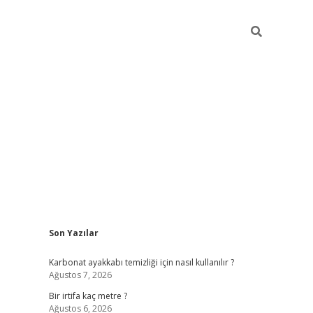
Sidebar
Son Yazılar
grandoperabet giriş
Karbonat ayakkabı temizliği için nasıl kullanılır ?
Ağustos 7, 2026
Bir irtifa kaç metre ?
Ağustos 6, 2026