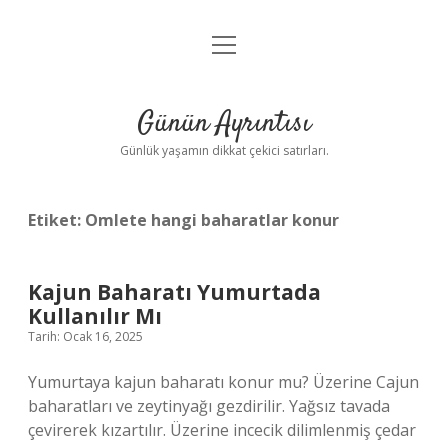
menüyü
Anasayfa
aç
Gizlilik Politikası
Günün Ayrıntısı
Yasal Uyarı
Günlük yaşamın dikkat çekici satırları.
Hakkımızda
Etiket:
Omlete hangi baharatlar konur
Kajun Baharatı Yumurtada
Kullanılır Mı
Tarih: Ocak 16, 2025
Yumurtaya kajun baharatı konur mu? Üzerine Cajun
baharatları ve zeytinyağı gezdirilir. Yağsız tavada
çevirerek kızartılır. Üzerine incecik dilimlenmiş çedar