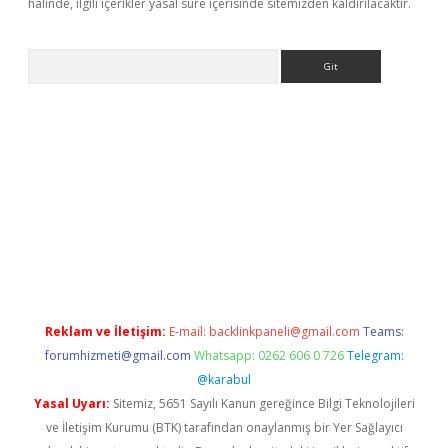
halinde, ilgili içerikler yasal süre içerisinde sitemizden kaldırılacaktır.
Arama
riş
Reklam ve İletişim:
E-mail:
backlinkpaneli@gmail.com
Teams:
forumhizmeti@gmail.com
Whatsapp: 0262 606 0 726
Telegram:
@karabul
Yasal Uyarı:
Sitemiz, 5651 Sayılı Kanun gereğince Bilgi Teknolojileri
ve İletişim Kurumu (BTK) tarafından onaylanmış bir Yer Sağlayıcı