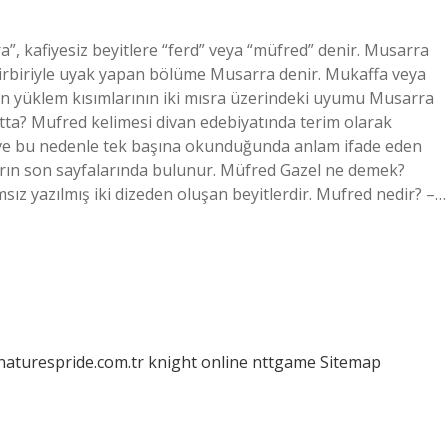
ra”, kafiyesiz beyitlere “ferd” veya “müfred” denir. Musarra
 birbiriyle uyak yapan bölüme Musarra denir. Mukaffa veya
enin yüklem kısımlarının iki mısra üzerindeki uyumu Musarra
tta? Mufred kelimesi divan edebiyatında terim olarak
yan ve bu nedenle tek başına okunduğunda anlam ifade eden
ların son sayfalarında bulunur. Müfred Gazel ne demek?
ız yazılmış iki dizeden oluşan beyitlerdir. Mufred nedir? –…
/naturespride.com.tr
knight online
nttgame
Sitemap