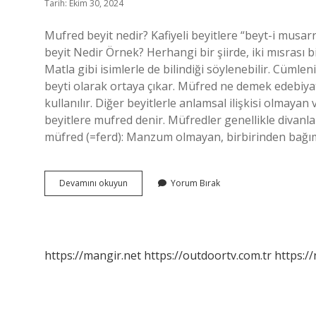
Tarih: Ekim 30, 2024
Mufred beyit nedir? Kafiyeli beyitlere “beyt-i musar
beyit Nedir Örnek? Herhangi bir şiirde, iki mısrası
Matla gibi isimlerle de bilindiği söylenebilir. Cüml
beyti olarak ortaya çıkar. Müfred ne demek edebiya
kullanılır. Diğer beyitlerle anlamsal ilişkisi olma
beyitlere mufred denir. Müfredler genellikle divan
müfred (=ferd): Manzum olmayan, birbirinden bağıms
Mufred
Devamını okuyun
Yorum Bırak
Beyit
Ne
Demek
https://mangir.net
https://outdoortv.com.tr
https:/