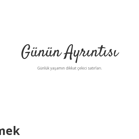
Günün Ayrıntısı
Günlük yaşamın dikkat çekici satırları.
mek