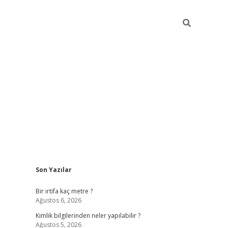
Sidebar
Son Yazılar
grandoperabet giriş
Bir irtifa kaç metre ?
Ağustos 6, 2026
Kimlik bilgilerinden neler yapılabilir ?
Ağustos 5, 2026