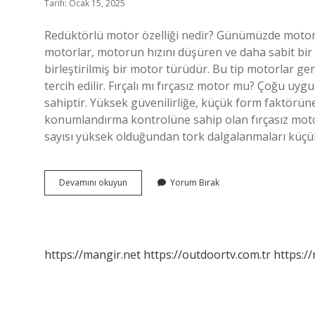
Tarih: Ocak 15, 2025
Redüktörlü motor özelliği nedir? Günümüzde motorları
motorlar, motorun hızını düşüren ve daha sabit bir h
birleştirilmiş bir motor türüdür. Bu tip motorlar ge
tercih edilir. Fırçalı mı fırçasız motor mu? Çoğu uyg
sahiptir. Yüksek güvenilirliğe, küçük form faktörü
konumlandırma kontrolüne sahip olan fırçasız motor,
sayısı yüksek olduğundan tork dalgalanmaları küç
Redüktörsüz
Devamını okuyun
Yorum Bırak
Motor
Ne
Demek
https://mangir.net
https://outdoortv.com.tr
https:/