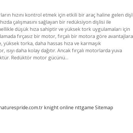
n hızını kontrol etmek için etkili bir araç haline gelen dişl
ızda çalışmasını sağlayan bir redüksiyon dişlisi ile
nellikle düşük hıza sahiptir ve yüksek tork uygulamaları için
ulamada fırçasız bir motor, fırçalı bir motora göre avantajlara
ne, yüksek torka, daha hassas hıza ve karmaşık
 ısıyı daha kolay dağıtır. Ancak fırçalı motorlarda yuva
üktür. Redüktör motor gücünü…
/naturespride.com.tr
knight online
nttgame
Sitemap