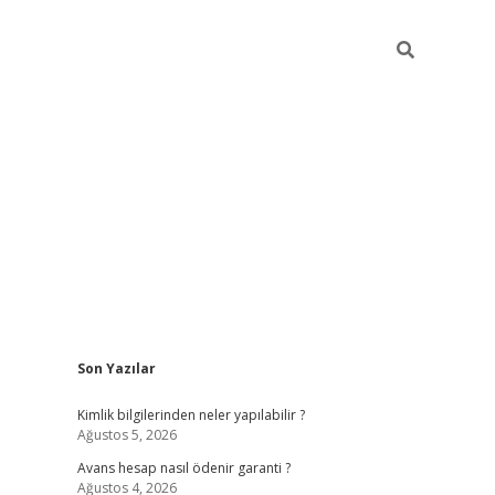
Sidebar
Son Yazılar
grandoperabet giriş
Kimlik bilgilerinden neler yapılabilir ?
Ağustos 5, 2026
Avans hesap nasıl ödenir garanti ?
Ağustos 4, 2026