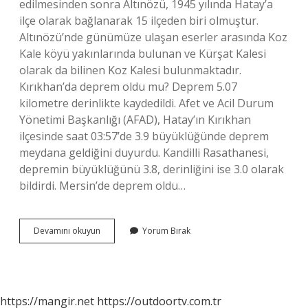
edilmesinden sonra Altınözü, 1945 yılında Hatay’a
ilçe olarak bağlanarak 15 ilçeden biri olmuştur.
Altınözü’nde günümüze ulaşan eserler arasında Koz
Kale köyü yakınlarında bulunan ve Kürşat Kalesi
olarak da bilinen Koz Kalesi bulunmaktadır.
Kırıkhan’da deprem oldu mu? Deprem 5.07
kilometre derinlikte kaydedildi. Afet ve Acil Durum
Yönetimi Başkanlığı (AFAD), Hatay’ın Kırıkhan
ilçesinde saat 03:57’de 3.9 büyüklüğünde deprem
meydana geldiğini duyurdu. Kandilli Rasathanesi,
depremin büyüklüğünü 3.8, derinliğini ise 3.0 olarak
bildirdi. Mersin’de deprem oldu…
Altınözü
Devamını okuyun
Yorum Bırak
Nde
Deprem
Oldu
Mu
https://mangir.net
https://outdoortv.com.tr