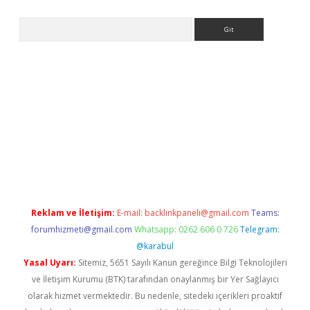
Arama
iriş
Reklam ve İletişim:
E-mail:
backlinkpaneli@gmail.com
Teams:
forumhizmeti@gmail.com
Whatsapp: 0262 606 0 726
Telegram:
@karabul
Yasal Uyarı:
Sitemiz, 5651 Sayılı Kanun gereğince Bilgi Teknolojileri
ve İletişim Kurumu (BTK) tarafından onaylanmış bir Yer Sağlayıcı
olarak hizmet vermektedir. Bu nedenle, sitedeki içerikleri proaktif