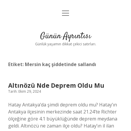
menüyü
Anasayfa
aç
Gizlilik Politikası
Günün Ayrıntısı
Yasal Uyarı
Günlük yaşamın dikkat çekici satırları.
Hakkımızda
Etiket:
Mersin kaç şiddetinde sallandı
Altınözü Nde Deprem Oldu Mu
Tarih: Ekim 29, 2024
Hatay Antakya’da şimdi deprem oldu mu? Hatay’ın
Antakya ilçesinin merkezinde saat 21.24’te Richter
ölçeğine göre 4.1 büyüklüğünde deprem meydana
geldi. Altınözü ne zaman ilçe oldu? Hatay’ın il ilan