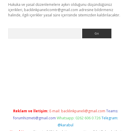
Hukuka ve yasal düzenlemelere aykırı olduğunu düşündüğünüz
içerikleri,
backlinkpanelicomtr@gmail.com
adresine bildirmeniz
halinde, ilgili içerikler yasal süre içerisinde sitemizden kaldırılacaktır.
Arama
iriş
Reklam ve İletişim:
E-mail:
backlinkpaneli@gmail.com
Teams:
forumhizmeti@gmail.com
Whatsapp: 0262 606 0 726
Telegram:
@karabul