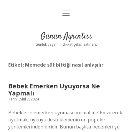
menüyü
Anasayfa
aç
Gizlilik Politikası
Günün Ayrıntısı
Yasal Uyarı
Günlük yaşamın dikkat çekici satırları.
Hakkımızda
Etiket:
Memede süt bittiği nasıl anlaşılır
Bebek Emerken Uyuyorsa Ne
Yapmalı
Tarih: Eylül 7, 2024
Bebeklerin emerken uyuması normal mi? Emzirerek
uyutmak, uykuyu desteklemenin en popüler
yöntemlerinden biridir. Bunun başlıca nedenleri şu