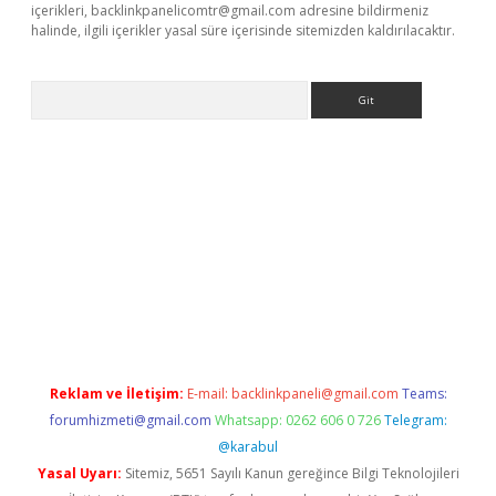
içerikleri,
backlinkpanelicomtr@gmail.com
adresine bildirmeniz
halinde, ilgili içerikler yasal süre içerisinde sitemizden kaldırılacaktır.
Arama
iriş
Reklam ve İletişim:
E-mail:
backlinkpaneli@gmail.com
Teams:
forumhizmeti@gmail.com
Whatsapp: 0262 606 0 726
Telegram:
@karabul
Yasal Uyarı:
Sitemiz, 5651 Sayılı Kanun gereğince Bilgi Teknolojileri