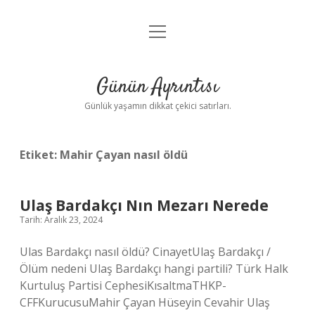
menüyü
Anasayfa
aç
Gizlilik Politikası
Günün Ayrıntısı
Yasal Uyarı
Günlük yaşamın dikkat çekici satırları.
Hakkımızda
Etiket:
Mahir Çayan nasıl öldü
Ulaş Bardakçı Nın Mezarı Nerede
Tarih: Aralık 23, 2024
Ulas Bardakçı nasıl öldü? CinayetUlaş Bardakçı /
Ölüm nedeni Ulaş Bardakçı hangi partili? Türk Halk
Kurtuluş Partisi CephesiKısaltmaTHKP-
CFFKurucusuMahir Çayan Hüseyin Cevahir Ulaş