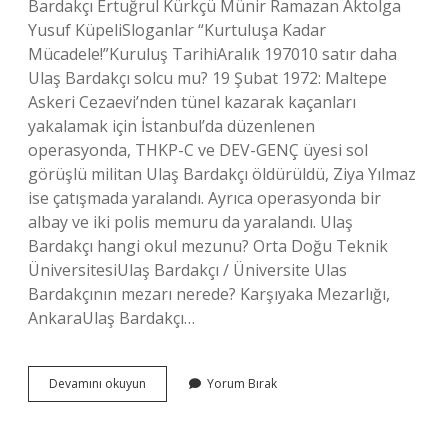
Bardakçı Ertuğrul Kürkçü Münir Ramazan Aktolga
Yusuf KüpeliSloganlar “Kurtuluşa Kadar
Mücadele!”Kuruluş TarihiAralık 197010 satır daha
Ulaş Bardakçı solcu mu? 19 Şubat 1972: Maltepe
Askeri Cezaevi’nden tünel kazarak kaçanları
yakalamak için İstanbul’da düzenlenen
operasyonda, THKP-C ve DEV-GENÇ üyesi sol
görüşlü militan Ulaş Bardakçı öldürüldü, Ziya Yılmaz
ise çatışmada yaralandı. Ayrıca operasyonda bir
albay ve iki polis memuru da yaralandı. Ulaş
Bardakçı hangi okul mezunu? Orta Doğu Teknik
ÜniversitesiUlaş Bardakçı / Üniversite Ulas
Bardakçının mezarı nerede? Karşıyaka Mezarlığı,
AnkaraUlaş Bardakçı…
Ulaş
Devamını okuyun
Yorum Bırak
Bardakçı
Nın
Mezarı