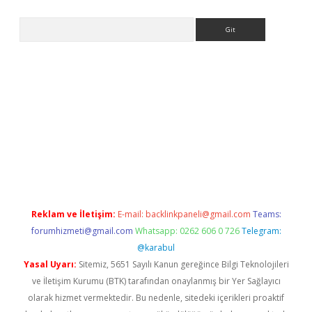
Arama
iriş
Reklam ve İletişim:
E-mail:
backlinkpaneli@gmail.com
Teams:
forumhizmeti@gmail.com
Whatsapp: 0262 606 0 726
Telegram:
@karabul
Yasal Uyarı:
Sitemiz, 5651 Sayılı Kanun gereğince Bilgi Teknolojileri
ve İletişim Kurumu (BTK) tarafından onaylanmış bir Yer Sağlayıcı
olarak hizmet vermektedir. Bu nedenle, sitedeki içerikleri proaktif