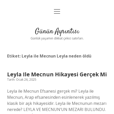
menüyü
Anasayfa
aç
Gizlilik Politikası
Günün Ayrıntısı
Yasal Uyarı
Günlük yaşamın dikkat çekici satırları.
Hakkımızda
Etiket:
Leyla ile Mecnun Leyla neden öldü
Leyla Ile Mecnun Hikayesi Gerçek Mi
Tarih: Ocak 26, 2025
Leyla ile Mecnun Efsanesi gerçek mi? Leyla ile
Mecnun, Arap efsanesinden esinlenerek yazılmış
klasik bir aşk hikayesidir. Leyla ile Mecnunun mezarı
nerede? LEYLA VE MECNUN’UN MEZARI BULUNDU.