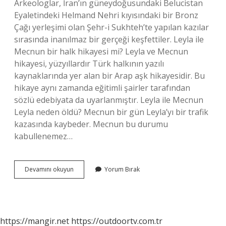
Arkeologlar, İran’ın güneydoğusundaki Belucistan
Eyaletindeki Helmand Nehri kıyısındaki bir Bronz
Çağı yerleşimi olan Şehr-i Sukhteh’te yapılan kazılar
sırasında inanılmaz bir gerçeği keşfettiler. Leyla ile
Mecnun bir halk hikayesi mi? Leyla ve Mecnun
hikayesi, yüzyıllardır Türk halkının yazılı
kaynaklarında yer alan bir Arap aşk hikayesidir. Bu
hikaye aynı zamanda eğitimli şairler tarafından
sözlü edebiyata da uyarlanmıştır. Leyla ile Mecnun
Leyla neden öldü? Mecnun bir gün Leyla’yı bir trafik
kazasında kaybeder. Mecnun bu durumu
kabullenemez…
Leyla
Devamını okuyun
Yorum Bırak
Ile
Mecnun
Hikayesi
Gerçek
Mi
https://mangir.net
https://outdoortv.com.tr