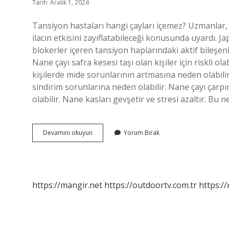
Tarih: Aralık 1, 2024
Tansiyon hastaları hangi çayları içemez? Uzmanlar, y
ilacın etkisini zayıflatabileceği konusunda uyardı. J
blokerler içeren tansiyon haplarındaki aktif bileşenl
Nane çayı safra kesesi taşı olan kişiler için riskli o
kişilerde mide sorunlarının artmasına neden olabilir.
sindirim sorunlarına neden olabilir. Nane çayı çarpı
olabilir. Nane kasları gevşetir ve stresi azaltır. Bu 
Nane
Devamını okuyun
Yorum Bırak
Çayı
Tansiyon
Yükseltir
Mi
https://mangir.net
https://outdoortv.com.tr
https:/