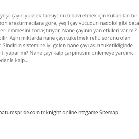
eşil çayın yüksek tansiyonu tedavi etmek için kullanılan bir
apon araştırmacılara göre, yeşil çay vücudun nadolol gibi beta
eri emmesini zorlaştırıyor. Nane çayının yan etkileri var mı?
labilir. Aşırı miktarda nane çayı tüketmek reflü sorunu olan
 Sindirim sistemine iyi gelen nane çayı aşırı tüketildiğinde
ntı yapar mı? Nane çayı kalp çarpıntısını önlemeye yardımcı
nedenle kalp…
/naturespride.com.tr
knight online
nttgame
Sitemap