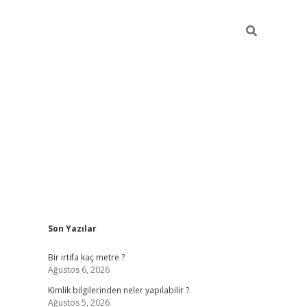
Sidebar
Son Yazılar
grandoperabet giriş
Bir irtifa kaç metre ?
Ağustos 6, 2026
Kimlik bilgilerinden neler yapılabilir ?
Ağustos 5, 2026