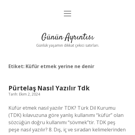
menüyü
Anasayfa
aç
Gizlilik Politikası
Günün Ayrıntısı
Yasal Uyarı
Günlük yaşamın dikkat çekici satırları.
Hakkımızda
Etiket:
Küfür etmek yerine ne denir
Pürtelaş Nasıl Yazılır Tdk
Tarih: Ekim 2, 2024
Küfür etmek nasıl yazılır TDK? Türk Dil Kurumu
(TDK) kılavuzuna göre yanlış kullanımı “küfür” olan
sözcüğün doğru kullanımı “sövmek”tir. TDK peş
peşe nasıl yazılır? 8. Dış, iç ve sıradan kelimelerinden