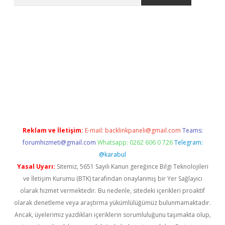
riş
Reklam ve İletişim:
E-mail:
backlinkpaneli@gmail.com
Teams:
forumhizmeti@gmail.com
Whatsapp: 0262 606 0 726
Telegram:
@karabul
Yasal Uyarı:
Sitemiz, 5651 Sayılı Kanun gereğince Bilgi Teknolojileri
ve İletişim Kurumu (BTK) tarafından onaylanmış bir Yer Sağlayıcı
olarak hizmet vermektedir. Bu nedenle, sitedeki içerikleri proaktif
olarak denetleme veya araştırma yükümlülüğümüz bulunmamaktadır.
Ancak, üyelerimiz yazdıkları içeriklerin sorumluluğunu taşımakta olup,