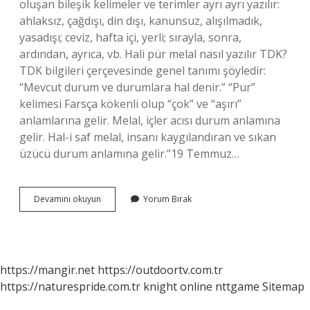
oluşan bileşik kelimeler ve terimler ayrı ayrı yazılır:
ahlaksız, çağdışı, din dışı, kanunsuz, alışılmadık,
yasadışı; ceviz, hafta içi, yerli; sırayla, sonra,
ardından, ayrıca, vb. Hali pür melal nasıl yazılır TDK?
TDK bilgileri çerçevesinde genel tanımı şöyledir:
“Mevcut durum ve durumlara hal denir.” “Pur”
kelimesi Farsça kökenli olup “çok” ve “aşırı”
anlamlarına gelir. Melal, içler acısı durum anlamına
gelir. Hal-i saf melal, insanı kaygılandıran ve sıkan
üzücü durum anlamına gelir.”19 Temmuz…
Pürtelaş
Devamını okuyun
Yorum Bırak
Nasıl
Yazılır
Tdk
https://mangir.net
https://outdoortv.com.tr
https://naturespride.com.tr
knight online
nttgame
Sitemap