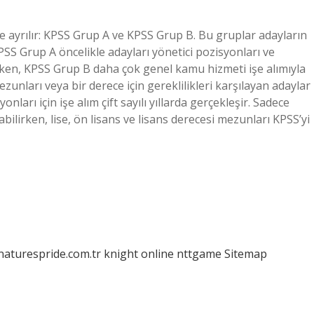
ye ayrılır: KPSS Grup A ve KPSS Grup B. Bu gruplar adayların
PSS Grup A öncelikle adayları yönetici pozisyonları ve
arken, KPSS Grup B daha çok genel kamu hizmeti işe alımıyla
ezunları veya bir derece için gereklilikleri karşılayan adaylar
rı için işe alım çift sayılı yıllarda gerçekleşir. Sadece
alabilirken, lise, ön lisans ve lisans derecesi mezunları KPSS’yi
/naturespride.com.tr
knight online
nttgame
Sitemap