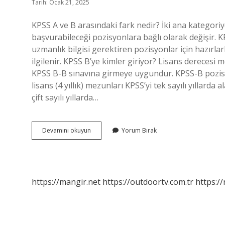
Tarih: Ocak 21, 2025
KPSS A ve B arasındaki fark nedir? İki ana kategori
başvurabileceği pozisyonlara bağlı olarak değişir. K
uzmanlık bilgisi gerektiren pozisyonlar için hazırl
ilgilenir. KPSS B’ye kimler giriyor? Lisans derecesi m
KPSS B-B sınavına girmeye uygundur. KPSS-B pozisyonla
lisans (4 yıllık) mezunları KPSS’yi tek sayılı yıllarda 
çift sayılı yıllarda…
Kpss
Devamını okuyun
Yorum Bırak
B
Ne
Demek
https://mangir.net
https://outdoortv.com.tr
https:/