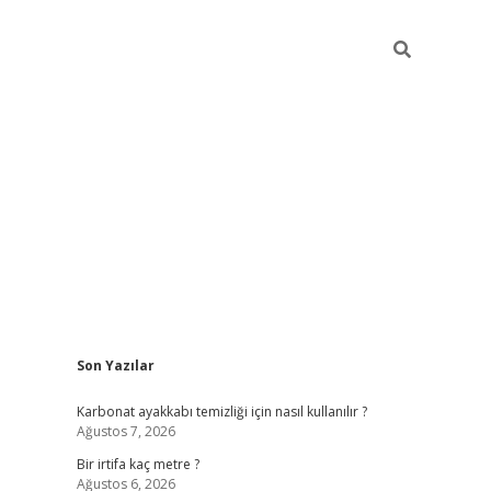
Sidebar
Son Yazılar
grandoperabet giriş
Karbonat ayakkabı temizliği için nasıl kullanılır ?
Ağustos 7, 2026
Bir irtifa kaç metre ?
Ağustos 6, 2026