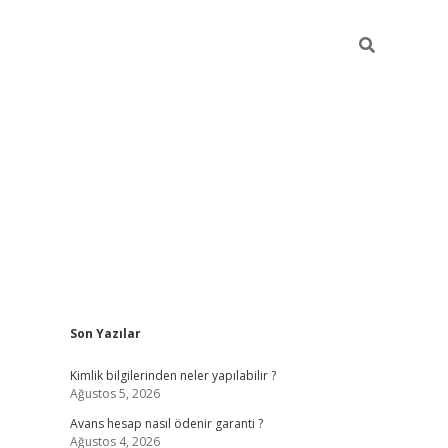
Sidebar
Son Yazılar
grandoperabet giriş
Kimlik bilgilerinden neler yapılabilir ?
Ağustos 5, 2026
Avans hesap nasıl ödenir garanti ?
Ağustos 4, 2026