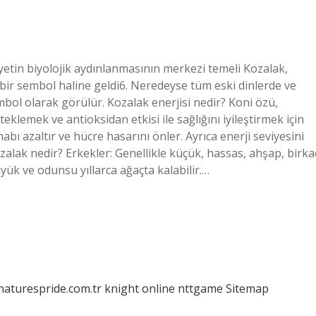
etin biyolojik aydınlanmasının merkezi temeli Kozalak,
bir sembol haline geldi6. Neredeyse tüm eski dinlerde ve
mbol olarak görülür. Kozalak enerjisi nedir? Koni özü,
eklemek ve antioksidan etkisi ile sağlığını iyileştirmek için
ihabı azaltır ve hücre hasarını önler. Ayrıca enerji seviyesini
 kozalak nedir? Erkekler: Genellikle küçük, hassas, ahşap, birka
yük ve odunsu yıllarca ağaçta kalabilir.…
/naturespride.com.tr
knight online
nttgame
Sitemap