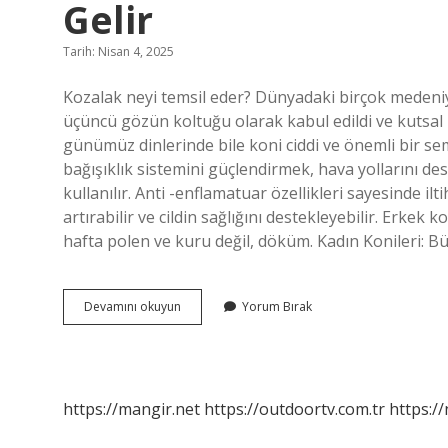
Gelir
Tarih: Nisan 4, 2025
Kozalak neyi temsil eder? Dünyadaki birçok medeniy
üçüncü gözün koltuğu olarak kabul edildi ve kutsal 
günümüz dinlerinde bile koni ciddi ve önemli bir se
bağışıklık sistemini güçlendirmek, hava yollarını dest
kullanılır. Anti -enflamatuar özellikleri sayesinde ilt
artırabilir ve cildin sağlığını destekleyebilir. Erkek
hafta polen ve kuru değil, döküm. Kadın Konileri: Bü
Birine
Devamını okuyun
Yorum Bırak
Kozalak
Hediye
Etmek
Ne
Anlama
https://mangir.net
https://outdoortv.com.tr
https:/
Gelir