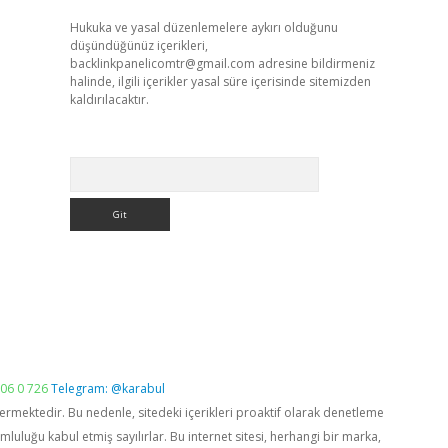
Hukuka ve yasal düzenlemelere aykırı olduğunu
düşündüğünüz içerikleri,
backlinkpanelicomtr@gmail.com
adresine bildirmeniz
halinde, ilgili içerikler yasal süre içerisinde sitemizden
kaldırılacaktır.
Arama
06 0 726
Telegram: @karabul
vermektedir. Bu nedenle, sitedeki içerikleri proaktif olarak denetleme
luğu kabul etmiş sayılırlar. Bu internet sitesi, herhangi bir marka,