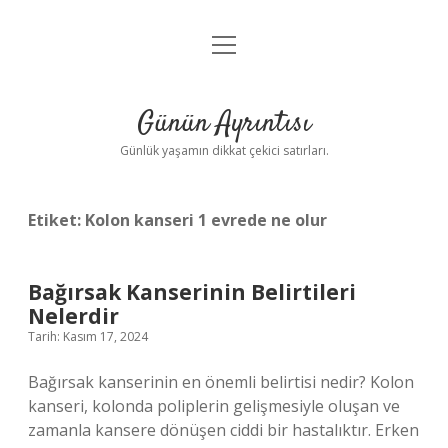
menüyü
Anasayfa
aç
Gizlilik Politikası
Günün Ayrıntısı
Yasal Uyarı
Günlük yaşamın dikkat çekici satırları.
Hakkımızda
Etiket:
Kolon kanseri 1 evrede ne olur
Bağırsak Kanserinin Belirtileri
Nelerdir
Tarih: Kasım 17, 2024
Bağırsak kanserinin en önemli belirtisi nedir? Kolon
kanseri, kolonda poliplerin gelişmesiyle oluşan ve
zamanla kansere dönüşen ciddi bir hastalıktır. Erken