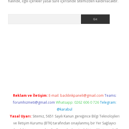
halinde, ilgili içerikler yasal süre içerisinde sitemizden kaldırılacaktır.
Arama
giriş
Reklam ve İletişim:
E-mail:
backlinkpaneli@gmail.com
Teams:
forumhizmeti@gmail.com
Whatsapp: 0262 606 0 726
Telegram:
@karabul
Yasal Uyarı:
Sitemiz, 5651 Sayılı Kanun gereğince Bilgi Teknolojileri
ve İletişim Kurumu (BTK) tarafından onaylanmış bir Yer Sağlayıcı