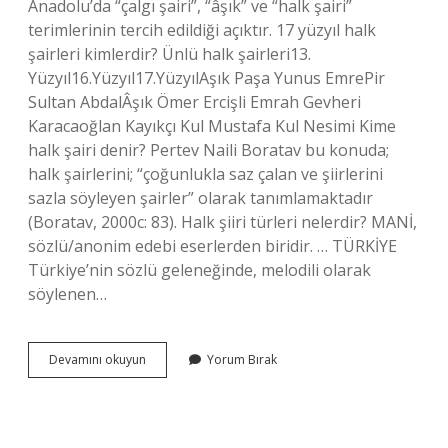
Anadolu’da “çalgı şairi”, “âşık” ve “halk şairi”
terimlerinin tercih edildiği açıktır. 17 yüzyıl halk
şairleri kimlerdir? Ünlü halk şairleri13.
Yüzyıl16.Yüzyıl17.YüzyılAşık Paşa Yunus EmrePir
Sultan AbdalÂşık Ömer Ercişli Emrah Gevheri
Karacaoğlan Kayıkçı Kul Mustafa Kul Nesimi Kime
halk şairi denir? Pertev Naili Boratav bu konuda;
halk şairlerini; “çoğunlukla saz çalan ve şiirlerini
sazla söyleyen şairler” olarak tanımlamaktadır
(Boratav, 2000c: 83). Halk şiiri türleri nelerdir? MANİ,
sözlü/anonim edebi eserlerden biridir. … TÜRKİYE
Türkiye’nin sözlü geleneğinde, melodili olarak
söylenen…
Halk
Devamını okuyun
Yorum Bırak
Şairlerinin
Adları
Nelerdir