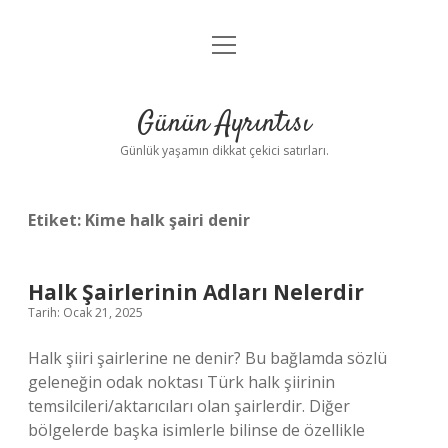
menüyü
Anasayfa
aç
Gizlilik Politikası
Günün Ayrıntısı
Yasal Uyarı
Günlük yaşamın dikkat çekici satırları.
Hakkımızda
Etiket:
Kime halk şairi denir
Halk Şairlerinin Adları Nelerdir
Tarih: Ocak 21, 2025
Halk şiiri şairlerine ne denir? Bu bağlamda sözlü
geleneğin odak noktası Türk halk şiirinin
temsilcileri/aktarıcıları olan şairlerdir. Diğer
bölgelerde başka isimlerle bilinse de özellikle