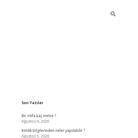
Sidebar
Son Yazılar
grandoperabet giriş
Bir irtifa kaç metre ?
Ağustos 6, 2026
Kimlik bilgilerinden neler yapılabilir ?
Ağustos 5, 2026