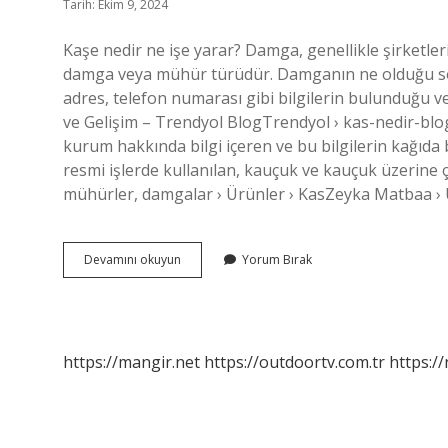
Tarih: Ekim 9, 2024
Kaşe nedir ne işe yarar? Damga, genellikle şirketler
damga veya mühür türüdür. Damganın ne olduğu sor
adres, telefon numarası gibi bilgilerin bulunduğu v
ve Gelişim – Trendyol BlogTrendyol › kas-nedir-blog
kurum hakkında bilgi içeren ve bu bilgilerin kağıda b
resmi işlerde kullanılan, kauçuk ve kauçuk üzerine ç
mühürler, damgalar › Ürünler › KasZeyka Matbaa › 
Kaşenin
Devamını okuyun
Yorum Bırak
Amacı
Nedir
https://mangir.net
https://outdoortv.com.tr
https:/