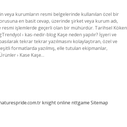
in veya kurumların resmi belgelerinde kullanılan özel bir
usuna en basit cevap, üzerinde şirket veya kurum adı,
e resmi işlemlerde geçerli olan bir mühürdür. Tarihsel Köken
Trendyol › kas-nedir-blog Kaşe neden yapılır? İşyeri ve
asılarak tekrar tekrar yazılmasını kolaylaştıran, özel ve
eşitli formatlarda yazılmış, elle tutulan ekipmanlar,
Ürünler › Kase Kaşe…
/naturespride.com.tr
knight online
nttgame
Sitemap