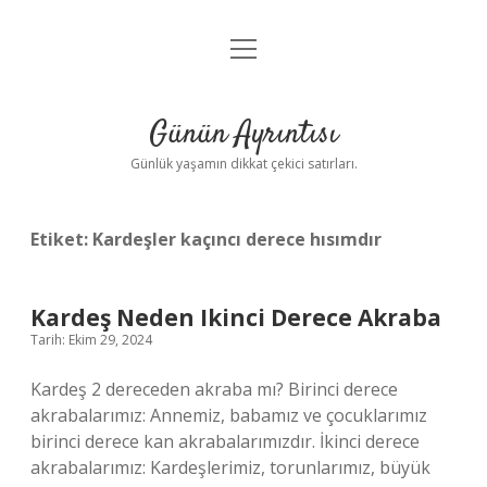
menüyü
Anasayfa
aç
Gizlilik Politikası
Günün Ayrıntısı
Yasal Uyarı
Günlük yaşamın dikkat çekici satırları.
Hakkımızda
Etiket:
Kardeşler kaçıncı derece hısımdır
Kardeş Neden Ikinci Derece Akraba
Tarih: Ekim 29, 2024
Kardeş 2 dereceden akraba mı? Birinci derece
akrabalarımız: Annemiz, babamız ve çocuklarımız
birinci derece kan akrabalarımızdır. İkinci derece
akrabalarımız: Kardeşlerimiz, torunlarımız, büyük