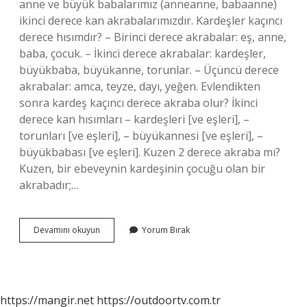
anne ve büyük babalarımız (anneanne, babaanne)
ikinci derece kan akrabalarımızdır. Kardeşler kaçıncı
derece hısımdır? – Birinci derece akrabalar: eş, anne,
baba, çocuk. – İkinci derece akrabalar: kardeşler,
büyükbaba, büyükanne, torunlar. – Üçüncü derece
akrabalar: amca, teyze, dayı, yeğen. Evlendikten
sonra kardeş kaçıncı derece akraba olur? İkinci
derece kan hısımları – kardeşleri [ve eşleri], –
torunları [ve eşleri], – büyükannesi [ve eşleri], –
büyükbabası [ve eşleri]. Kuzen 2 derece akraba mı?
Kuzen, bir ebeveynin kardeşinin çocuğu olan bir
akrabadır;…
Kardeş
Devamını okuyun
Yorum Bırak
Neden
Ikinci
Derece
Akraba
https://mangir.net
https://outdoortv.com.tr