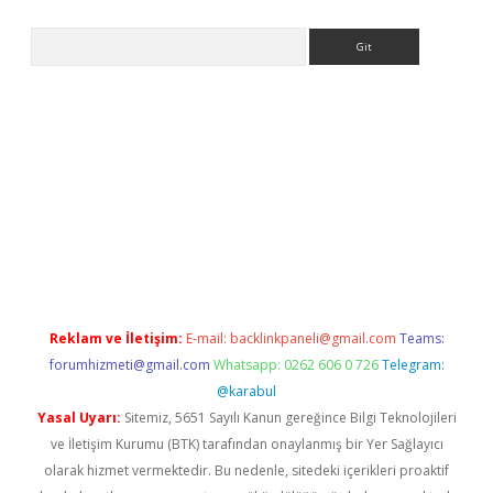
Arama
iriş
Reklam ve İletişim:
E-mail:
backlinkpaneli@gmail.com
Teams:
forumhizmeti@gmail.com
Whatsapp: 0262 606 0 726
Telegram:
@karabul
Yasal Uyarı:
Sitemiz, 5651 Sayılı Kanun gereğince Bilgi Teknolojileri
ve İletişim Kurumu (BTK) tarafından onaylanmış bir Yer Sağlayıcı
olarak hizmet vermektedir. Bu nedenle, sitedeki içerikleri proaktif