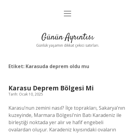
menüyü
Anasayfa
aç
Gizlilik Politikası
Günün Ayrıntısı
Yasal Uyarı
Günlük yaşamın dikkat çekici satırları.
Hakkımızda
Etiket:
Karasuda deprem oldu mu
Karasu Deprem Bölgesi Mi
Tarih: Ocak 10, 2025
Karasu’nun zemini nasıl? İlçe toprakları, Sakarya’nın
kuzeyinde, Marmara Bölgesi’nin Batı Karadeniz ile
birleştiği noktada yer alır ve hafif engebeli
ovalardan oluşur. Karadeniz kıyısındaki ovaların