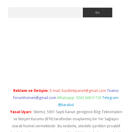
Arama
riş
Reklam ve İletişim:
E-mail:
backlinkpaneli@gmail.com
Teams:
forumhizmeti@gmail.com
Whatsapp: 0262 606 0 726
Telegram:
@karabul
Yasal Uyarı:
Sitemiz, 5651 Sayılı Kanun gereğince Bilgi Teknolojileri
ve İletişim Kurumu (BTK) tarafından onaylanmış bir Yer Sağlayıcı
olarak hizmet vermektedir. Bu nedenle, sitedeki içerikleri proaktif