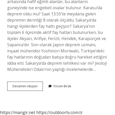
arkasında hafif eğimli alanlar, bu alanların
güneyinde ise engebeli ovalar bulunur. Karasu’da
deprem oldu mu? Saat 13.55’te meydana gelen
depremin derinliği 8 olarak ölçüldü. Sakarya’da
hangi ilçelerden fay hattı geçiyor? Sakarya’nın
toplam 6 ilçesinde aktif fay hatları bulunurken, bu
ilçeler Akyazı, Arifiye, Ferizli, Hendek, Karapürçek ve
Sapanca’dır. Son olarak Japon deprem uzmanı,
inşaat mühendisi Yoshinori Moriwaki, Türkiye’deki
fay hatlarının doğudan batıya doğru hareket ettiğini
iddia etti. Sakarya’da deprem tehlikesi var mı? Jeoloji
Mühendisleri Odası’nın yaptığı incelemelerde…
Karasu
Devamını okuyun
Yorum Bırak
Deprem
Bölgesi
Mi
https://mangir.net
https://outdoortv.com.tr