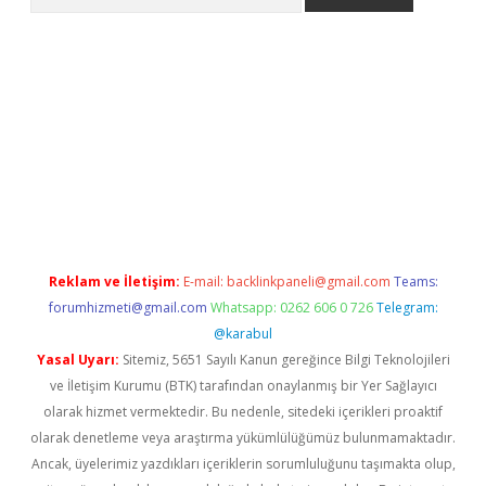
riş
Reklam ve İletişim:
E-mail:
backlinkpaneli@gmail.com
Teams:
forumhizmeti@gmail.com
Whatsapp: 0262 606 0 726
Telegram:
@karabul
Yasal Uyarı:
Sitemiz, 5651 Sayılı Kanun gereğince Bilgi Teknolojileri
ve İletişim Kurumu (BTK) tarafından onaylanmış bir Yer Sağlayıcı
olarak hizmet vermektedir. Bu nedenle, sitedeki içerikleri proaktif
olarak denetleme veya araştırma yükümlülüğümüz bulunmamaktadır.
Ancak, üyelerimiz yazdıkları içeriklerin sorumluluğunu taşımakta olup,