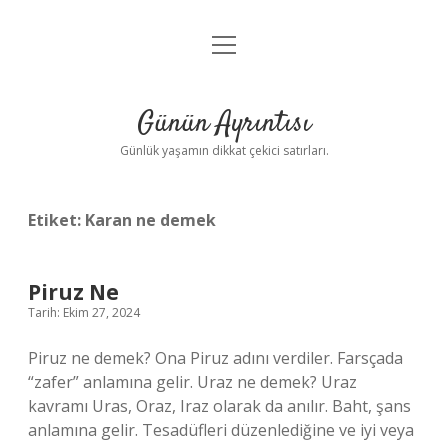
menüyü
Anasayfa
aç
Gizlilik Politikası
Günün Ayrıntısı
Yasal Uyarı
Günlük yaşamın dikkat çekici satırları.
Hakkımızda
Etiket:
Karan ne demek
Piruz Ne
Tarih: Ekim 27, 2024
Piruz ne demek? Ona Piruz adını verdiler. Farsçada
“zafer” anlamına gelir. Uraz ne demek? Uraz
kavramı Uras, Oraz, Iraz olarak da anılır. Baht, şans
anlamına gelir. Tesadüfleri düzenlediğine ve iyi veya