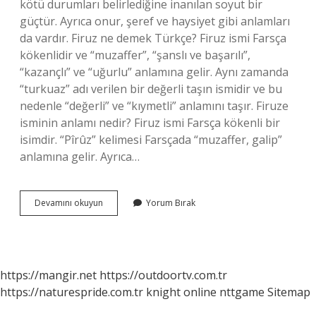
kötü durumları belirlediğine inanılan soyut bir
güçtür. Ayrıca onur, şeref ve haysiyet gibi anlamları
da vardır. Firuz ne demek Türkçe? Firuz ismi Farsça
kökenlidir ve “muzaffer”, “şanslı ve başarılı”,
“kazançlı” ve “uğurlu” anlamına gelir. Aynı zamanda
“turkuaz” adı verilen bir değerli taşın ismidir ve bu
nedenle “değerli” ve “kıymetli” anlamını taşır. Firuze
isminin anlamı nedir? Firuz ismi Farsça kökenli bir
isimdir. “Pîrûz” kelimesi Farsçada “muzaffer, galip”
anlamına gelir. Ayrıca…
Piruz
Devamını okuyun
Yorum Bırak
Ne
https://mangir.net
https://outdoortv.com.tr
https://naturespride.com.tr
knight online
nttgame
Sitemap