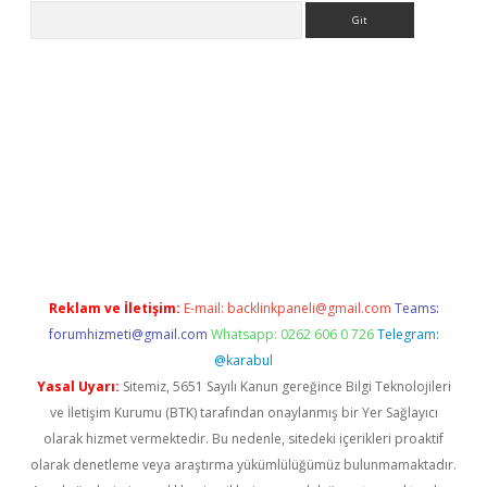
Arama
riş
Reklam ve İletişim:
E-mail:
backlinkpaneli@gmail.com
Teams:
forumhizmeti@gmail.com
Whatsapp: 0262 606 0 726
Telegram:
@karabul
Yasal Uyarı:
Sitemiz, 5651 Sayılı Kanun gereğince Bilgi Teknolojileri
ve İletişim Kurumu (BTK) tarafından onaylanmış bir Yer Sağlayıcı
olarak hizmet vermektedir. Bu nedenle, sitedeki içerikleri proaktif
olarak denetleme veya araştırma yükümlülüğümüz bulunmamaktadır.