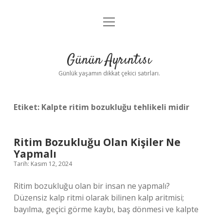
menüyü
Anasayfa
aç
Gizlilik Politikası
Günün Ayrıntısı
Yasal Uyarı
Günlük yaşamın dikkat çekici satırları.
Hakkımızda
Etiket:
Kalpte ritim bozukluğu tehlikeli midir
Ritim Bozukluğu Olan Kişiler Ne
Yapmalı
Tarih: Kasım 12, 2024
Ritim bozukluğu olan bir insan ne yapmalı?
Düzensiz kalp ritmi olarak bilinen kalp aritmisi;
bayılma, geçici görme kaybı, baş dönmesi ve kalpte