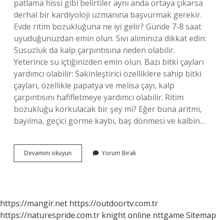
patlama hissi gibi belirtiler aynı anda ortaya çıkarsa
derhal bir kardiyoloji uzmanına başvurmak gerekir.
Evde ritim bozukluğuna ne iyi gelir? Günde 7-8 saat
uyuduğunuzdan emin olun. Sıvı alımınıza dikkat edin:
Susuzluk da kalp çarpıntısına neden olabilir.
Yeterince su içtiğinizden emin olun. Bazı bitki çayları
yardımcı olabilir: Sakinleştirici özelliklere sahip bitki
çayları, özellikle papatya ve melisa çayı, kalp
çarpıntısını hafifletmeye yardımcı olabilir. Ritim
bozukluğu korkulacak bir şey mi? Eğer buna aritmi,
bayılma, geçici görme kaybı, baş dönmesi ve kalbin…
Ritim
Devamını okuyun
Yorum Bırak
Bozukluğu
Olan
Kişiler
Ne
Yapmalı
https://mangir.net
https://outdoortv.com.tr
https://naturespride.com.tr
knight online
nttgame
Sitemap