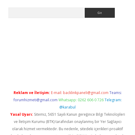
Arama
riş
Reklam ve İletişim:
E-mail:
backlinkpaneli@gmail.com
Teams:
forumhizmeti@gmail.com
Whatsapp: 0262 606 0 726
Telegram:
@karabul
Yasal Uyarı:
Sitemiz, 5651 Sayılı Kanun gereğince Bilgi Teknolojileri
ve İletişim Kurumu (BTK) tarafından onaylanmış bir Yer Sağlayıcı
olarak hizmet vermektedir. Bu nedenle, sitedeki içerikleri proaktif