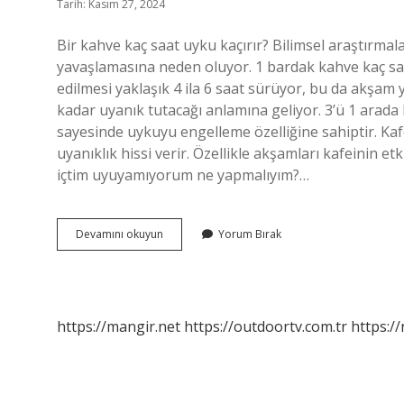
Tarih: Kasım 27, 2024
Bir kahve kaç saat uyku kaçırır? Bilimsel araştırmala
yavaşlamasına neden oluyor. 1 bardak kahve kaç saa
edilmesi yaklaşık 4 ila 6 saat sürüyor, bu da akşam
kadar uyanık tutacağı anlamına geliyor. 3’ü 1 arada 
sayesinde uykuyu engelleme özelliğine sahiptir. Kafe
uyanıklık hissi verir. Özellikle akşamları kafeinin et
içtim uyuyamıyorum ne yapmalıyım?…
1
Devamını okuyun
Yorum Bırak
Kahve
Kaç
Saat
Uyku
Kaçırır
https://mangir.net
https://outdoortv.com.tr
https:/