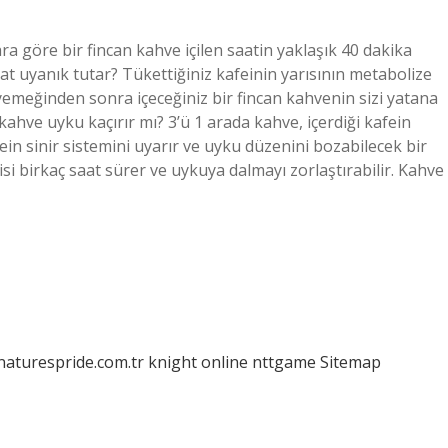
ra göre bir fincan kahve içilen saatin yaklaşık 40 dakika
t uyanık tutar? Tükettiğiniz kafeinin yarısının metabolize
 yemeğinden sonra içeceğiniz bir fincan kahvenin sizi yatana
kahve uyku kaçırır mı? 3’ü 1 arada kahve, içerdiği kafein
in sinir sistemini uyarır ve uyku düzenini bozabilecek bir
kisi birkaç saat sürer ve uykuya dalmayı zorlaştırabilir. Kahve
/naturespride.com.tr
knight online
nttgame
Sitemap