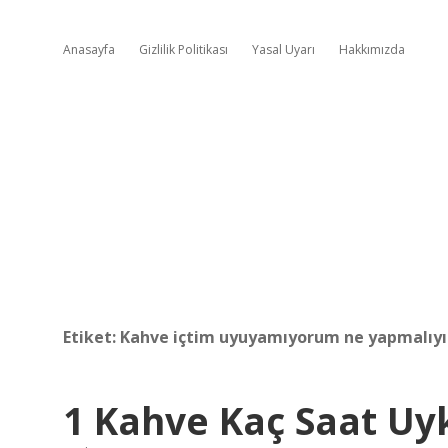
Anasayfa
Gizlilik Politikası
Yasal Uyarı
Hakkımızda
Etiket:
Kahve içtim uyuyamıyorum ne yapmalıy
1 Kahve Kaç Saat Uyk