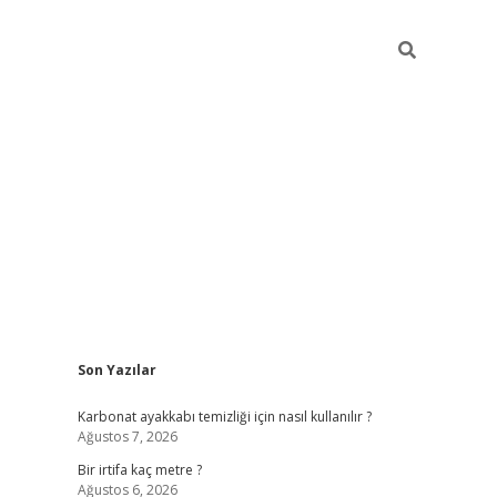
Sidebar
Son Yazılar
grandoperabet giriş
Karbonat ayakkabı temizliği için nasıl kullanılır ?
Ağustos 7, 2026
Bir irtifa kaç metre ?
Ağustos 6, 2026