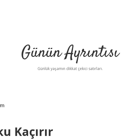
Günün Ayrıntısı
Günlük yaşamın dikkat çekici satırları.
ım
u Kaçırır