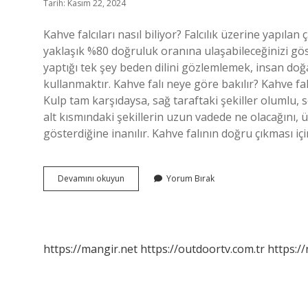
Tarih: Kasım 22, 2024
Kahve falcıları nasıl biliyor? Falcılık üzerine yapıla
yaklaşık %80 doğruluk oranına ulaşabileceğinizi gö
yaptığı tek şey beden dilini gözlemlemek, insan doğas
kullanmaktır. Kahve falı neye göre bakılır? Kahve f
Kulp tam karşıdaysa, sağ taraftaki şekiller olumlu, s
alt kısmındaki şekillerin uzun vadede ne olacağını, ü
gösterdiğine inanılır. Kahve falının doğru çıkması iç
Kahve
Devamını okuyun
Yorum Bırak
Falı
Bakanlar
Nasıl
Biliyor
https://mangir.net
https://outdoortv.com.tr
https:/