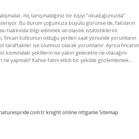
n çalışmalar, hiç tanışmadığınız bir kişiyi “okuduğunuzda”
steriyor. Bu durum çoğumuza büyülü görünse de, falcıların
ı hakkında bilgi edinmek ve olasılık istatistiklerini
alı, fincan kulbunun olduğu yerden saat yönünde yorumlanır.
ol taraftakiler ise olumsuz olarak yorumlanır. Ayrıca fincanı
st kısmındaki şekillerin ise yakın gelecekte ne olacağını
in ne yapmalı? Kahve falını etkili bir şekilde gözlemlemek…
/naturespride.com.tr
knight online
nttgame
Sitemap