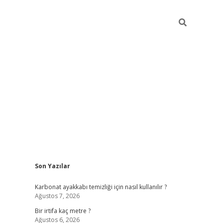
Sidebar
Son Yazılar
grandoperabet giriş
Karbonat ayakkabı temizliği için nasıl kullanılır ?
Ağustos 7, 2026
Bir irtifa kaç metre ?
Ağustos 6, 2026