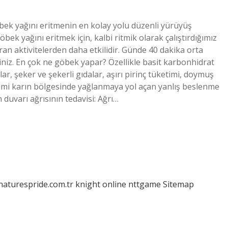
ek yağını eritmenin en kolay yolu düzenli yürüyüş
öbek yağını eritmek için, kalbi ritmik olarak çalıştırdığımız
ran aktivitelerden daha etkilidir. Günde 40 dakika orta
niz. En çok ne göbek yapar? Özellikle basit karbonhidrat
lar, şeker ve şekerli gıdalar, aşırı pirinç tüketimi, doymuş
ketimi karın bölgesinde yağlanmaya yol açan yanlış beslenme
n duvarı ağrısının tedavisi: Ağrı…
/naturespride.com.tr
knight online
nttgame
Sitemap