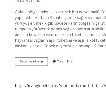
Tarih: Ocak 19, 2025
Göbek bölgesinden kilo vermek için ne yapmalı? Göb
yapmaktır. Haftada 3 saat egzersiz sağlık sınırıdır. G
yürüyüşler, mekik gibi sadece karın bölgesini çalıştı
tempoda yürüyerek göbek yağ oranınızı artırabilirsi
denilen beyaz un ve ürünlerinin tüketimi, mısır, tatlı
hayvansal yağların aşırı tüketimi ve aşırı alkol tü
alışkanlıklarıdır. Göbek düşmesi için ne yapılır? Karı
Vücutta
Devamını okuyun
Yorum Bırak
Göbek
Neden
Çıkar
https://mangir.net
https://outdoortv.com.tr
https:/