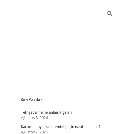
Sidebar
Son Yazılar
grandoperabet giriş
Tefrişat alımı ne anlama gelir ?
Ağustos 8, 2026
Karbonat ayakkabı temizliği için nasıl kullanılır ?
Ağustos 7, 2026