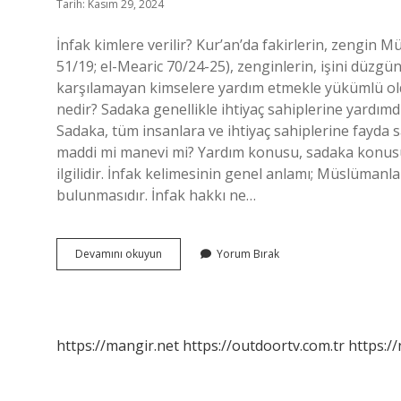
Tarih: Kasım 29, 2024
İnfak kimlere verilir? Kur’an’da fakirlerin, zengin 
51/19; el-Mearic 70/24-25), zenginlerin, işini düzgün
karşılamayan kimselere yardım etmekle yükümlü old
nedir? Sadaka genellikle ihtiyaç sahiplerine yardım
Sadaka, tüm insanlara ve ihtiyaç sahiplerine fayda sağ
maddi mi manevi mi? Yardım konusu, sadaka konusuy
ilgilidir. İnfak kelimesinin genel anlamı; Müslüman
bulunmasıdır. İnfak hakkı ne…
İNfak
Devamını okuyun
Yorum Bırak
Edenler
Ne
Demek
https://mangir.net
https://outdoortv.com.tr
https:/