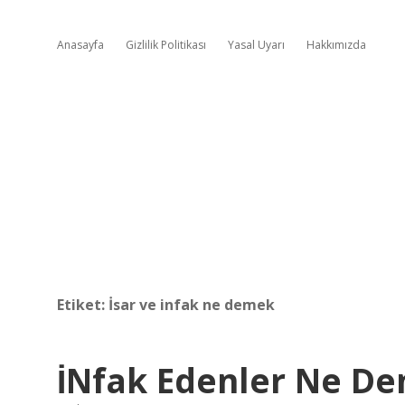
Anasayfa
Gizlilik Politikası
Yasal Uyarı
Hakkımızda
Etiket:
İsar ve infak ne demek
İNfak Edenler Ne D