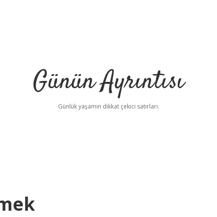
Günün Ayrıntısı
Günlük yaşamın dikkat çekici satırları.
emek