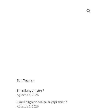
Sidebar
Son Yazılar
grandoperabet giriş
Bir irtifa kaç metre ?
Ağustos 6, 2026
Kimlik bilgilerinden neler yapılabilir ?
Ağustos 5, 2026