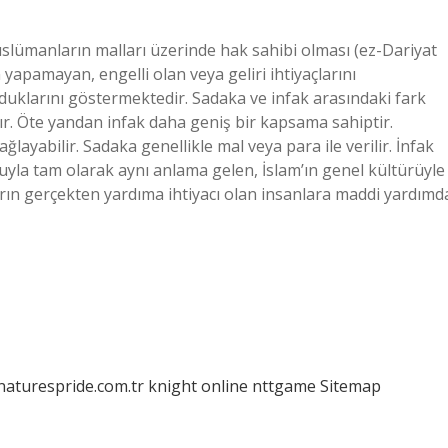
Müslümanların malları üzerinde hak sahibi olması (ez-Dariyat
 yapamayan, engelli olan veya geliri ihtiyaçlarını
uklarını göstermektedir. Sadaka ve infak arasındaki fark
dır. Öte yandan infak daha geniş bir kapsama sahiptir.
layabilir. Sadaka genellikle mal veya para ile verilir. İnfak
la tam olarak aynı anlama gelen, İslam’ın genel kültürüyle
ların gerçekten yardıma ihtiyacı olan insanlara maddi yardımd
/naturespride.com.tr
knight online
nttgame
Sitemap