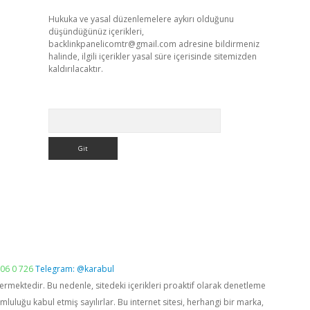
Hukuka ve yasal düzenlemelere aykırı olduğunu
düşündüğünüz içerikleri,
backlinkpanelicomtr@gmail.com
adresine bildirmeniz
halinde, ilgili içerikler yasal süre içerisinde sitemizden
kaldırılacaktır.
Arama
06 0 726
Telegram: @karabul
vermektedir. Bu nedenle, sitedeki içerikleri proaktif olarak denetleme
luğu kabul etmiş sayılırlar. Bu internet sitesi, herhangi bir marka,