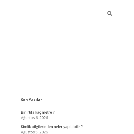
Sidebar
Son Yazılar
grandoperabet giriş
Bir irtifa kaç metre ?
Ağustos 6, 2026
Kimlik bilgilerinden neler yapılabilir ?
Ağustos 5, 2026