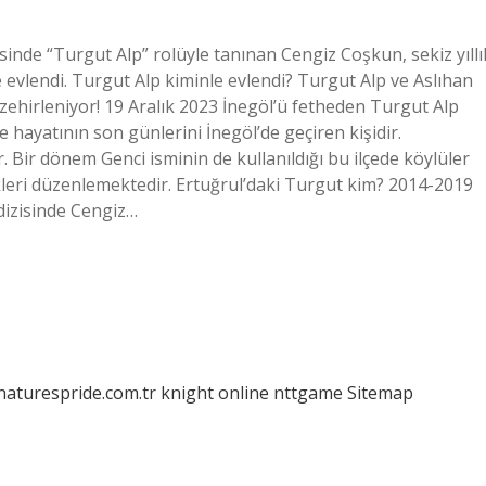
sinde “Turgut Alp” rolüyle tanınan Cengiz Coşkun, sekiz yıllı
 evlendi. Turgut Alp kiminle evlendi? Turgut Alp ve Aslıhan
zehirleniyor! 19 Aralık 2023 İnegöl’ü fetheden Turgut Alp
 hayatının son günlerini İnegöl’de geçiren kişidir.
Bir dönem Genci isminin de kullanıldığı bu ilçede köylüler
ikleri düzenlemektedir. Ertuğrul’daki Turgut kim? 2014-2019
 dizisinde Cengiz…
/naturespride.com.tr
knight online
nttgame
Sitemap