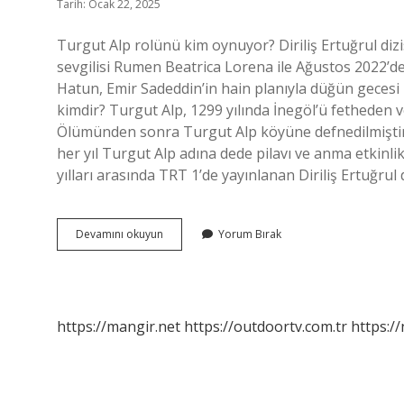
Tarih: Ocak 22, 2025
Turgut Alp rolünü kim oynuyor? Diriliş Ertuğrul dizi
sevgilisi Rumen Beatrica Lorena ile Ağustos 2022’de
Hatun, Emir Sadeddin’in hain planıyla düğün gecesi 
kimdir? Turgut Alp, 1299 yılında İnegöl’ü fetheden ve
Ölümünden sonra Turgut Alp köyüne defnedilmiştir. 
her yıl Turgut Alp adına dede pilavı ve anma etkinl
yılları arasında TRT 1’de yayınlanan Diriliş Ertuğrul
Osman
Devamını okuyun
Yorum Bırak
Da
Turgut
Kimdir
https://mangir.net
https://outdoortv.com.tr
https:/