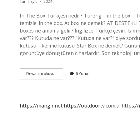
Tarih: Eylül 7, 2024
In The Box Türkçesi nedir? Tureng – in the box – Tür
temizle: in the box. At box ne demek? AT DESTEKLİ TA
boxes ne anlama gelir? İngilizce-Türkçe çeviri. İsi
var??? Kutuda ne var??? “Kutuda ne var?” diye sordu.
kutusu – kelime kutusu. Star Box ne demek? Günümü
görüntüye dönüştüren cihazlardır. Son teknoloji ürü
Whats
Devamını okuyun
6 Yorum
In
The
Box
Ne
Demek
https://mangir.net
https://outdoortv.com.tr
https:/