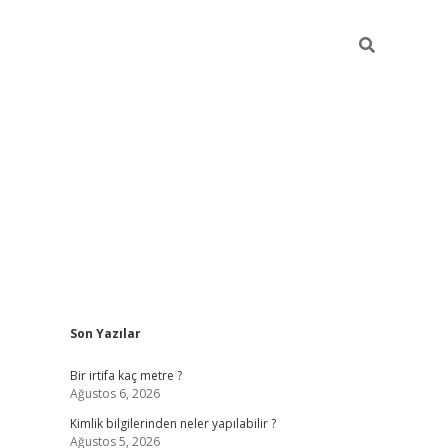
Sidebar
Son Yazılar
grandoperabet giriş
Bir irtifa kaç metre ?
Ağustos 6, 2026
Kimlik bilgilerinden neler yapılabilir ?
Ağustos 5, 2026