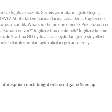
kçe İngilizce sözlük. Geçmiş ayrıntılarını gizle Geçmişi
VLA At ahırları ve barınaklarına tavla denir. Ingilizcede
m kutusu, sandık. Whats in the box ne demek? Peki kutuda ne
 “Kutuda ne var?” Ingilizce box ne demek? İngilizce kelime
zde Starbox HD uydu alıcıları uydudan gelen sinyalleri
nler olarak sunulan uydu alıcıları görüntüleri iyi…
/naturespride.com.tr
knight online
nttgame
Sitemap