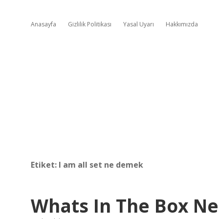
Anasayfa
Gizlilik Politikası
Yasal Uyarı
Hakkımızda
Etiket:
I am all set ne demek
Whats In The Box N