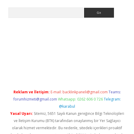
Arama
iriş
Reklam ve İletişim:
E-mail:
backlinkpaneli@gmail.com
Teams:
forumhizmeti@gmail.com
Whatsapp: 0262 606 0 726
Telegram:
@karabul
Yasal Uyarı:
Sitemiz, 5651 Sayılı Kanun gereğince Bilgi Teknolojileri
ve İletişim Kurumu (BTK) tarafından onaylanmış bir Yer Sağlayıcı
olarak hizmet vermektedir. Bu nedenle, sitedeki içerikleri proaktif