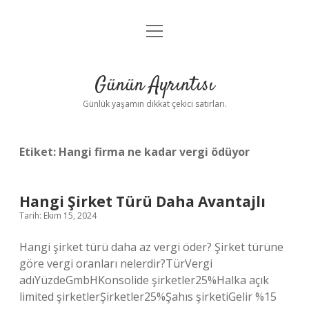
menüyü
Anasayfa
aç
Gizlilik Politikası
Günün Ayrıntısı
Yasal Uyarı
Günlük yaşamın dikkat çekici satırları.
Hakkımızda
Etiket:
Hangi firma ne kadar vergi ödüyor
Hangi Şirket Türü Daha Avantajlı
Tarih: Ekim 15, 2024
Hangi şirket türü daha az vergi öder? Şirket türüne
göre vergi oranları nelerdir?TürVergi
adıYüzdeGmbHKonsolide şirketler25%Halka açık
limited şirketlerŞirketler25%Şahıs şirketiGelir %15