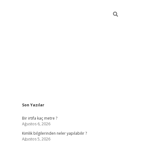
Sidebar
Son Yazılar
grandoperabet giriş
Bir irtifa kaç metre ?
Ağustos 6, 2026
Kimlik bilgilerinden neler yapılabilir ?
Ağustos 5, 2026