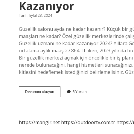
Kazanıyor
Tarih: Eylül 23, 2024
Güzellik salonu ayda ne kadar kazanır? Küçük bir güz
maaşları ne kadar? Özel güzellik merkezlerinde çalı
Güzellik uzmanı ne kadar kazanıyor 2024? Yıllara G
ortalama aylık maaş 27.864 TL iken, 2023 yılında bu
Bir güzellik merkezi açmak için öncelikle bir iş plan
nerede bulunacağını, hangi hizmetleri sunacağınızı,
kitlesini hedeflemek istediğinizi belirlemelisiniz. Güz
Güzellik
Devamını okuyun
6 Yorum
Merkezleri
Aylık
Ne
Kadar
Kazanıyor
https://mangir.net
https://outdoortv.com.tr
https:/