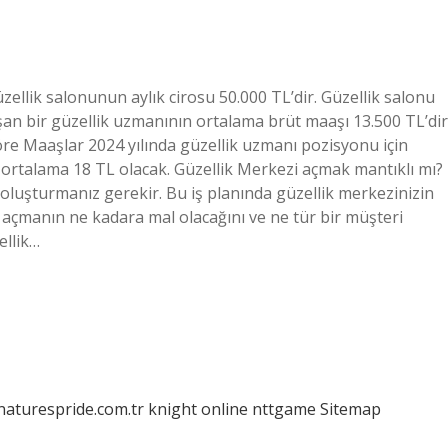
ellik salonunun aylık cirosu 50.000 TL’dir. Güzellik salonu
şan bir güzellik uzmanının ortalama brüt maaşı 13.500 TL’dir
öre Maaşlar 2024 yılında güzellik uzmanı pozisyonu için
 ortalama 18 TL olacak. Güzellik Merkezi açmak mantıklı mı?
ı oluşturmanız gerekir. Bu iş planında güzellik merkezinizin
 açmanın ne kadara mal olacağını ve ne tür bir müşteri
ellik…
/naturespride.com.tr
knight online
nttgame
Sitemap