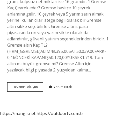
gram, kulpsuz net miktarı ise 16 gramdır. 1 Gremse
Kaç Çeyrek eder? Gremse basitçe 10 çeyrek
anlamına gelir. 10 çeyrek veya 5 yarım satın almak
yerine, kullanıcılar isteğe bağlı olarak bir Gremse
altın sikke seçebilirler. Gremse altını, para
piyasasında on veya yarım sikke olarak da
adlandırılır, güvenli yatırım seçeneklerinden biridir. 1
Gremse altın Kaç TL?
(HRM_GGREMSE)ALIM49.395,00SAT50.039,00FARK-
0,16ÖNCEKİ KAPANIŞ50.120,00YÜKSEK1.719. Tam
altın mı büyük gremse mi? Gremse Altın için
yazılacak bilgi piyasada 2. yüzyıldan kalma…
Gremse
Devamını okuyun
Yorum Bırak
Altın
Hangisi
https://mangir.net
https://outdoortv.com.tr