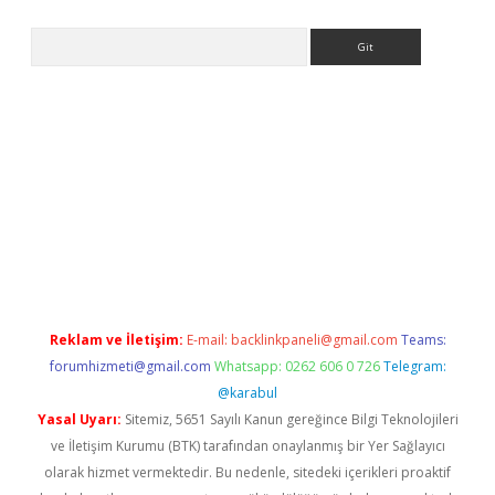
Arama
ş
Reklam ve İletişim:
E-mail:
backlinkpaneli@gmail.com
Teams:
forumhizmeti@gmail.com
Whatsapp: 0262 606 0 726
Telegram:
@karabul
Yasal Uyarı:
Sitemiz, 5651 Sayılı Kanun gereğince Bilgi Teknolojileri
ve İletişim Kurumu (BTK) tarafından onaylanmış bir Yer Sağlayıcı
olarak hizmet vermektedir. Bu nedenle, sitedeki içerikleri proaktif