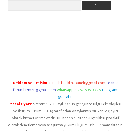
Arama
randoperabet giriş
Reklam ve İletişim:
E-mail:
backlinkpaneli@gmail.com
Teams:
forumhizmeti@gmail.com
Whatsapp: 0262 606 0 726
Telegram:
@karabul
Yasal Uyarı:
Sitemiz, 5651 Sayılı Kanun gereğince Bilgi Teknolojileri
ve İletişim Kurumu (BTK) tarafından onaylanmış bir Yer Sağlayıcı
olarak hizmet vermektedir. Bu nedenle, sitedeki içerikleri proaktif
olarak denetleme veya araştırma yükümlülüğümüz bulunmamaktadır.