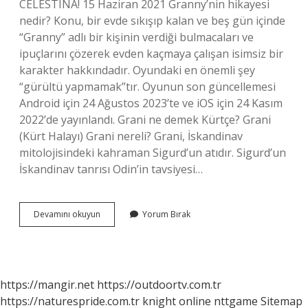
CELESTINA! 15 Haziran 2021 Granny’nin hikayesi
nedir? Konu, bir evde sıkışıp kalan ve beş gün içinde
“Granny” adlı bir kişinin verdiği bulmacaları ve
ipuçlarını çözerek evden kaçmaya çalışan isimsiz bir
karakter hakkındadır. Oyundaki en önemli şey
“gürültü yapmamak”tır. Oyunun son güncellemesi
Android için 24 Ağustos 2023’te ve iOS için 24 Kasım
2022’de yayınlandı. Grani ne demek Kürtçe? Grani
(Kürt Halayı) Grani nereli? Grani, İskandinav
mitolojisindeki kahraman Sigurd’un atıdır. Sigurd’un
İskandinav tanrısı Odin’in tavsiyesi…
Granny
Devamını okuyun
Yorum Bırak
Kime
Denir
https://mangir.net
https://outdoortv.com.tr
https://naturespride.com.tr
knight online
nttgame
Sitemap