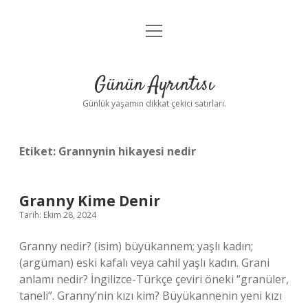
menüyü
Anasayfa
aç
Gizlilik Politikası
Günün Ayrıntısı
Yasal Uyarı
Günlük yaşamın dikkat çekici satırları.
Hakkımızda
Etiket:
Grannynin hikayesi nedir
Granny Kime Denir
Tarih: Ekim 28, 2024
Granny nedir? (isim) büyükannem; yaşlı kadın;
(argüman) eski kafalı veya cahil yaşlı kadın. Grani
anlamı nedir? İngilizce-Türkçe çeviri öneki “granüler,
taneli”. Granny’nin kızı kim? Büyükannenin yeni kızı