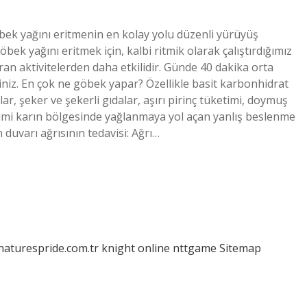
ek yağını eritmenin en kolay yolu düzenli yürüyüş
öbek yağını eritmek için, kalbi ritmik olarak çalıştırdığımız
ran aktivitelerden daha etkilidir. Günde 40 dakika orta
niz. En çok ne göbek yapar? Özellikle basit karbonhidrat
lar, şeker ve şekerli gıdalar, aşırı pirinç tüketimi, doymuş
ketimi karın bölgesinde yağlanmaya yol açan yanlış beslenme
n duvarı ağrısının tedavisi: Ağrı…
/naturespride.com.tr
knight online
nttgame
Sitemap