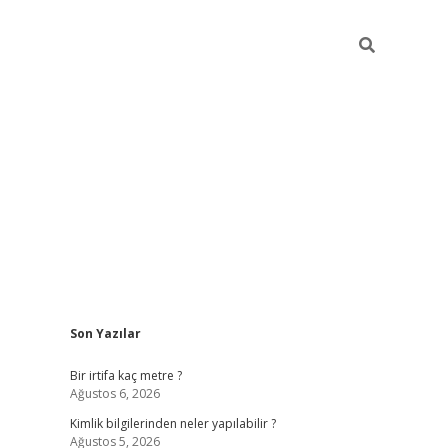
Sidebar
Son Yazılar
grandoperabet giriş
Bir irtifa kaç metre ?
Ağustos 6, 2026
Kimlik bilgilerinden neler yapılabilir ?
Ağustos 5, 2026