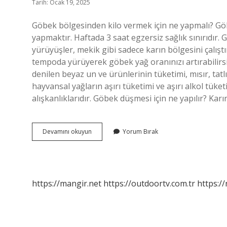
Tarih: Ocak 19, 2025
Göbek bölgesinden kilo vermek için ne yapmalı? Göb
yapmaktır. Haftada 3 saat egzersiz sağlık sınırıdır. G
yürüyüşler, mekik gibi sadece karın bölgesini çalıştı
tempoda yürüyerek göbek yağ oranınızı artırabilirsi
denilen beyaz un ve ürünlerinin tüketimi, mısır, tatlı
hayvansal yağların aşırı tüketimi ve aşırı alkol tü
alışkanlıklarıdır. Göbek düşmesi için ne yapılır? Karı
Vücutta
Devamını okuyun
Yorum Bırak
Göbek
Neden
Çıkar
https://mangir.net
https://outdoortv.com.tr
https:/