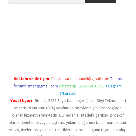
riş
Reklam ve İletişim:
E-mail:
backlinkpaneli@gmail.com
Teams:
forumhizmeti@gmail.com
Whatsapp: 0262 606 0 726
Telegram:
@karabul
Yasal Uyarı:
Sitemiz, 5651 Sayılı Kanun gereğince Bilgi Teknolojileri
ve İletişim Kurumu (BTK) tarafından onaylanmış bir Yer Sağlayıcı
olarak hizmet vermektedir. Bu nedenle, sitedeki içerikleri proaktif
olarak denetleme veya araştırma yükümlülüğümüz bulunmamaktadır.
Ancak, üyelerimiz yazdıkları içeriklerin sorumluluğunu taşımakta olup,