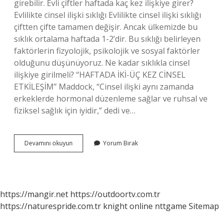
girebilir. Evli çiftler haftada kaç kez ilişkiye girer?
Evlilikte cinsel ilişki sıklığı Evlilikte cinsel ilişki sıklığı
çiftten çifte tamamen değişir. Ancak ülkemizde bu
sıklık ortalama haftada 1-2’dir. Bu sıklığı belirleyen
faktörlerin fizyolojik, psikolojik ve sosyal faktörler
olduğunu düşünüyoruz. Ne kadar sıklıkla cinsel
ilişkiye girilmeli? “HAFTADA İKİ-ÜÇ KEZ CİNSEL
ETKİLEŞİM” Maddock, “Cinsel ilişki aynı zamanda
erkeklerde hormonal düzenleme sağlar ve ruhsal ve
fiziksel sağlık için iyidir,” dedi ve…
Kaç
Devamını okuyun
Yorum Bırak
Kere
Ilişkiye
Girilmeli
https://mangir.net
https://outdoortv.com.tr
https://naturespride.com.tr
knight online
nttgame
Sitemap