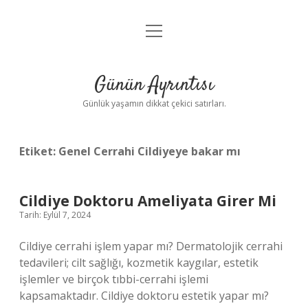
menüyü
Anasayfa
aç
Gizlilik Politikası
Günün Ayrıntısı
Yasal Uyarı
Günlük yaşamın dikkat çekici satırları.
Hakkımızda
Etiket:
Genel Cerrahi Cildiyeye bakar mı
Cildiye Doktoru Ameliyata Girer Mi
Tarih: Eylül 7, 2024
Cildiye cerrahi işlem yapar mı? Dermatolojik cerrahi
tedavileri; cilt sağlığı, kozmetik kaygılar, estetik
işlemler ve birçok tıbbi-cerrahi işlemi
kapsamaktadır. Cildiye doktoru estetik yapar mı?