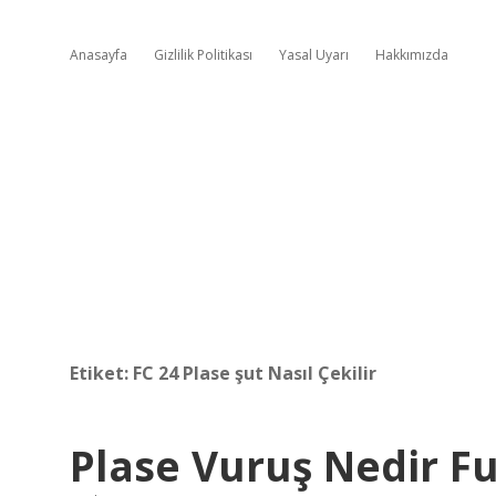
Anasayfa
Gizlilik Politikası
Yasal Uyarı
Hakkımızda
Etiket:
FC 24 Plase şut Nasıl Çekilir
Plase Vuruş Nedir F