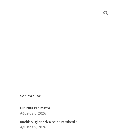
Sidebar
Son Yazılar
grandoperabet giriş
Bir irtifa kaç metre ?
Ağustos 6, 2026
Kimlik bilgilerinden neler yapılabilir ?
Ağustos 5, 2026