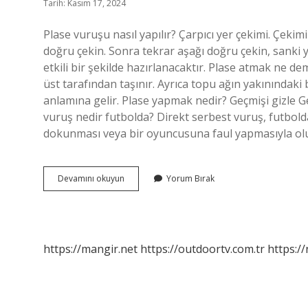
Tarih: Kasım 17, 2024
Plase vuruşu nasıl yapılır? Çarpıcı yer çekimi. Çekim
doğru çekin. Sonra tekrar aşağı doğru çekin, sanki y
etkili bir şekilde hazırlanacaktır. Plase atmak ne 
üst tarafından taşınır. Ayrıca topu ağın yakınındak
anlamına gelir. Plase yapmak nedir? Geçmişi gizle 
vuruş nedir futbolda? Direkt serbest vuruş, futbold
dokunması veya bir oyuncusuna faul yapmasıyla olu
Plase
Devamını okuyun
Yorum Bırak
Vuruş
Nedir
Futbol
https://mangir.net
https://outdoortv.com.tr
https:/