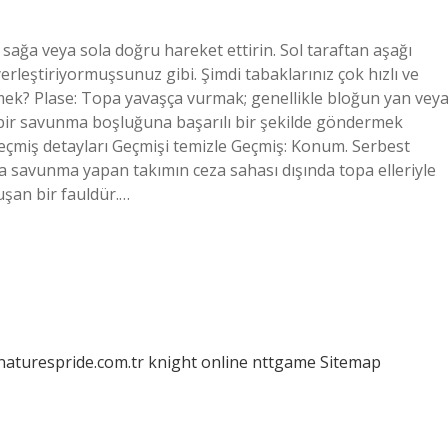
i sağa veya sola doğru hareket ettirin. Sol taraftan aşağı
erleştiriyormuşsunuz gibi. Şimdi tabaklarınız çok hızlı ve
demek? Plase: Topa yavaşça vurmak; genellikle bloğun yan vey
i bir savunma boşluğuna başarılı bir şekilde göndermek
Geçmiş detayları Geçmişi temizle Geçmiş: Konum. Serbest
a savunma yapan takımın ceza sahası dışında topa elleriyle
şan bir fauldür.…
/naturespride.com.tr
knight online
nttgame
Sitemap