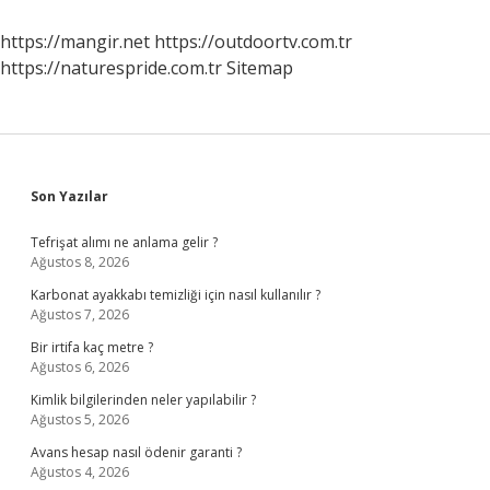
Davranışların
Sonuçları
https://mangir.net
https://outdoortv.com.tr
Nelerdir
https://naturespride.com.tr
Sitemap
Sidebar
Son Yazılar
Tefrişat alımı ne anlama gelir ?
Ağustos 8, 2026
Karbonat ayakkabı temizliği için nasıl kullanılır ?
Ağustos 7, 2026
Bir irtifa kaç metre ?
Ağustos 6, 2026
Kimlik bilgilerinden neler yapılabilir ?
Ağustos 5, 2026
Avans hesap nasıl ödenir garanti ?
Ağustos 4, 2026