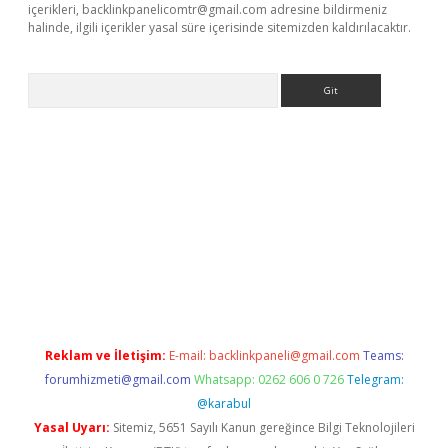
içerikleri,
backlinkpanelicomtr@gmail.com
adresine bildirmeniz
halinde, ilgili içerikler yasal süre içerisinde sitemizden kaldırılacaktır.
Arama
riş
Reklam ve İletişim:
E-mail:
backlinkpaneli@gmail.com
Teams:
forumhizmeti@gmail.com
Whatsapp: 0262 606 0 726
Telegram:
@karabul
Yasal Uyarı:
Sitemiz, 5651 Sayılı Kanun gereğince Bilgi Teknolojileri