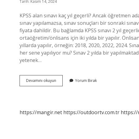
Tarih: Kasım 14, 2024
KPSS alan sınavı kaç yıl geçerli? Ancak öğretmen adayl
sınav yapılamazsa, sınav sonuçları bir sonraki sınav
fiyata dahildir. Bu bağlamda KPSS sınavı 2 yıl geçerli
ortaöğretim/önlisans için iki yılda bir yapılır. Önlisan
yıllarda yapılır, örneğin: 2018, 2020, 2022, 2024. Sına
her sene yapılıyor mu? Sınav 2 yılda bir yapılmaktad
yetenek…
Kpss
Devamını okuyun
Yorum Bırak
Alan
Sınavı
Her
Yıl
Yapılıyor
https://mangir.net
https://outdoortv.com.tr
https:/
Mu