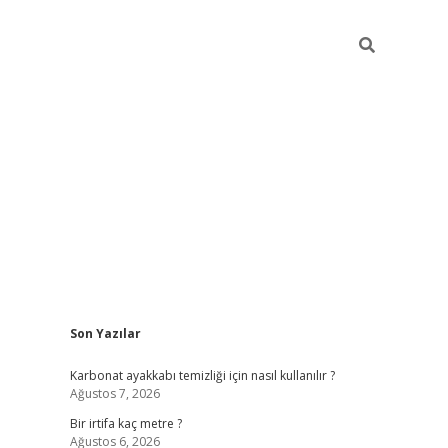
Sidebar
Son Yazılar
grandoperabet giriş
Karbonat ayakkabı temizliği için nasıl kullanılır ?
Ağustos 7, 2026
Bir irtifa kaç metre ?
Ağustos 6, 2026