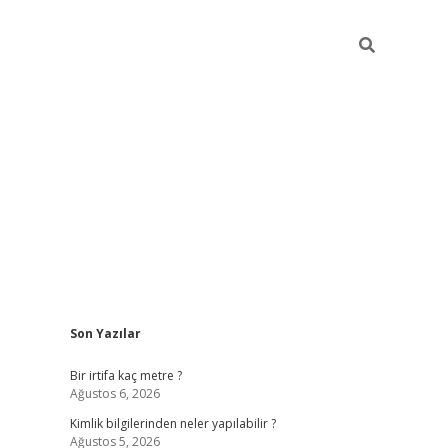
Sidebar
Son Yazılar
grandoperabet giriş
Bir irtifa kaç metre ?
Ağustos 6, 2026
Kimlik bilgilerinden neler yapılabilir ?
Ağustos 5, 2026