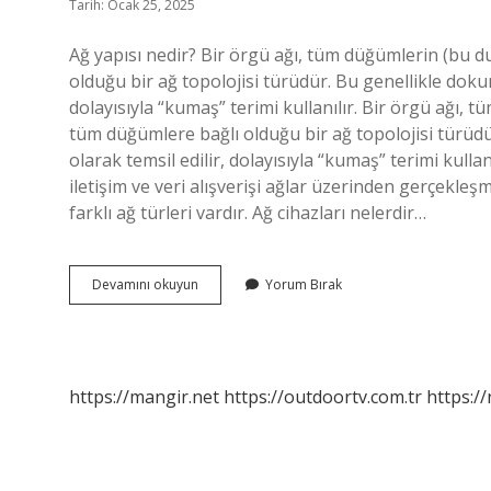
Tarih: Ocak 25, 2025
Ağ yapısı nedir? Bir örgü ağı, tüm düğümlerin (bu 
olduğu bir ağ topolojisi türüdür. Bu genellikle doku
dolayısıyla “kumaş” terimi kullanılır. Bir örgü ağı,
tüm düğümlere bağlı olduğu bir ağ topolojisi türüd
olarak temsil edilir, dolayısıyla “kumaş” terimi kulla
iletişim ve veri alışverişi ağlar üzerinden gerçekleşm
farklı ağ türleri vardır. Ağ cihazları nelerdir…
Ağ
Devamını okuyun
Yorum Bırak
Yapıları
Nelerdir
https://mangir.net
https://outdoortv.com.tr
https:/