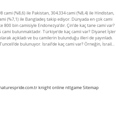
 cami (%8,6) ile Pakistan, 304.334 cami (%8,4) ile Hindistan,
cami (%7,1) ile Bangladeş takip ediyor. Dünyada en çok cami
e 800 bin camisiyle Endonezya’dır. Çin’de kaç tane cami var?
cami bulunmaktadır. Türkiye’de kaç camii var? Diyanet İşler
arak açıkladı ve bu camilerin bulunduğu illeri de yayınladı.
unceli’de bulunuyor. İsrail’de kaç cami var? Örneğin, İsrail…
/naturespride.com.tr
knight online
nttgame
Sitemap