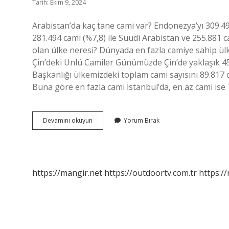
Tarih: Ekim 9, 2024
Arabistan’da kaç tane cami var? Endonezya’yı 309.498
281.494 cami (%7,8) ile Suudi Arabistan ve 255.881 
olan ülke neresi? Dünyada en fazla camiye sahip ülk
Çin’deki Ünlü Camiler Günümüzde Çin’de yaklaşık 45 
Başkanlığı ülkemizdeki toplam cami sayısını 89.817 ol
Buna göre en fazla cami İstanbul’da, en az cami ise T
Suudi
Devamını okuyun
Yorum Bırak
Arabistan
Kaç
Cami
Var
https://mangir.net
https://outdoortv.com.tr
https:/