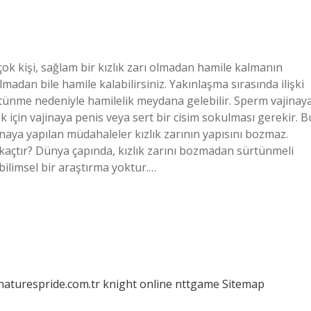
rçok kişi, sağlam bir kızlık zarı olmadan hamile kalmanın
madan bile hamile kalabilirsiniz. Yakınlaşma sırasında ilişki
tünme nedeniyle hamilelik meydana gelebilir. Sperm vajinay
k için vajinaya penis veya sert bir cisim sokulması gerekir. B
jinaya yapılan müdahaleler kızlık zarının yapısını bozmaz.
 kaçtır? Dünya çapında, kızlık zarını bozmadan sürtünmeli
n bilimsel bir araştırma yoktur.…
/naturespride.com.tr
knight online
nttgame
Sitemap