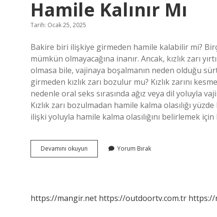
Hamile Kalınır Mı
Tarih: Ocak 25, 2025
Bakire biri ilişkiye girmeden hamile kalabilir mi? Bi
mümkün olmayacağına inanır. Ancak, kızlık zarı yırtıl
olmasa bile, vajinaya boşalmanın neden olduğu sür
girmeden kızlık zarı bozulur mu? Kızlık zarını kesme
nedenle oral seks sırasında ağız veya dil yoluyla va
Kızlık zarı bozulmadan hamile kalma olasılığı yüzde
ilişki yoluyla hamile kalma olasılığını belirlemek içi
Kızlık
Devamını okuyun
Yorum Bırak
Zarı
Bozulmadan
Sperm
Gelirse
Hamile
https://mangir.net
https://outdoortv.com.tr
https:/
Kalınır
Mı