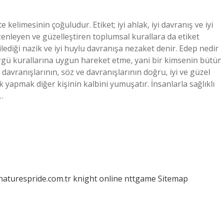
kelimesinin çoğuludur. Etiket; iyi ahlak, iyi davranış ve iyi
düzenleyen ve güzelleştiren toplumsal kurallara da etiket
gilediği nazik ve iyi huylu davranışa nezaket denir. Edep nedir
örgü kurallarına uygun hareket etme, yani bir kimsenin bütü
 davranışlarının, söz ve davranışlarının doğru, iyi ve güzel
k yapmak diğer kişinin kalbini yumuşatır. İnsanlarla sağlıklı
…
/naturespride.com.tr
knight online
nttgame
Sitemap