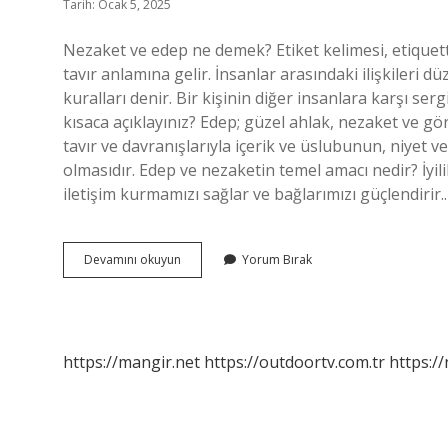
Tarih: Ocak 5, 2025
Nezaket ve edep ne demek? Etiket kelimesi, etiquette 
tavır anlamına gelir. İnsanlar arasındaki ilişkileri 
kuralları denir. Bir kişinin diğer insanlara karşı ser
kısaca açıklayınız? Edep; güzel ahlak, nezaket ve g
tavır ve davranışlarıyla içerik ve üslubunun, niyet ve
olmasıdır. Edep ve nezaketin temel amacı nedir? İyili
iletişim kurmamızı sağlar ve bağlarımızı güçlendirir.
Nezaket
Devamını okuyun
Yorum Bırak
Edep
Nedir
https://mangir.net
https://outdoortv.com.tr
https:/