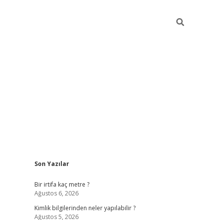
Sidebar
Son Yazılar
grandoperabet giriş
Bir irtifa kaç metre ?
Ağustos 6, 2026
Kimlik bilgilerinden neler yapılabilir ?
Ağustos 5, 2026