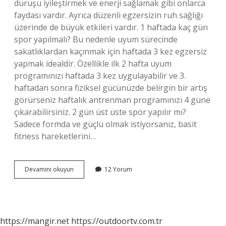
duruşu iyileştirmek ve enerji sağlamak gibi onlarca
faydası vardır. Ayrıca düzenli egzersizin ruh sağlığı
üzerinde de büyük etkileri vardır. 1 haftada kaç gün
spor yapılmalı? Bu nedenle uyum sürecinde
sakatlıklardan kaçınmak için haftada 3 kez egzersiz
yapmak idealdir. Özellikle ilk 2 hafta uyum
programınızı haftada 3 kez uygulayabilir ve 3.
haftadan sonra fiziksel gücünüzde belirgin bir artış
görürseniz haftalık antrenman programınızı 4 güne
çıkarabilirsiniz. 2 gün üst üste spor yapılır mı?
Sadece formda ve güçlü olmak istiyorsanız, basit
fitness hareketlerini…
Her
Devamını okuyun
12 Yorum
Gün
Spor
Yapmak
Doğru
Mu
https://mangir.net
https://outdoortv.com.tr