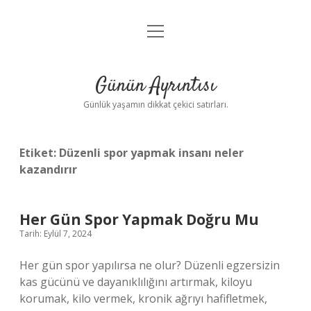
menüyü
Anasayfa
aç
Gizlilik Politikası
Günün Ayrıntısı
Yasal Uyarı
Günlük yaşamın dikkat çekici satırları.
Hakkımızda
Etiket:
Düzenli spor yapmak insanı neler
kazandırır
Her Gün Spor Yapmak Doğru Mu
Tarih: Eylül 7, 2024
Her gün spor yapılırsa ne olur? Düzenli egzersizin
kas gücünü ve dayanıklılığını artırmak, kiloyu
korumak, kilo vermek, kronik ağrıyı hafifletmek,