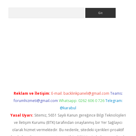
Arama
iriş
Reklam ve İletişim:
E-mail:
backlinkpaneli@gmail.com
Teams:
forumhizmeti@gmail.com
Whatsapp: 0262 606 0 726
Telegram:
@karabul
Yasal Uyarı:
Sitemiz, 5651 Sayılı Kanun gereğince Bilgi Teknolojileri
ve İletişim Kurumu (BTK) tarafından onaylanmış bir Yer Sağlayıcı
olarak hizmet vermektedir. Bu nedenle, sitedeki içerikleri proaktif