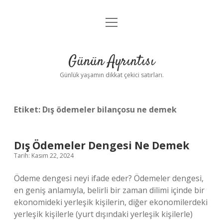
menüyü
Anasayfa
aç
Gizlilik Politikası
Günün Ayrıntısı
Yasal Uyarı
Günlük yaşamın dikkat çekici satırları.
Hakkımızda
Etiket:
Dış ödemeler bilançosu ne demek
Dış Ödemeler Dengesi Ne Demek
Tarih: Kasım 22, 2024
Ödeme dengesi neyi ifade eder? Ödemeler dengesi,
en geniş anlamıyla, belirli bir zaman dilimi içinde bir
ekonomideki yerleşik kişilerin, diğer ekonomilerdeki
yerleşik kişilerle (yurt dışındaki yerleşik kişilerle)