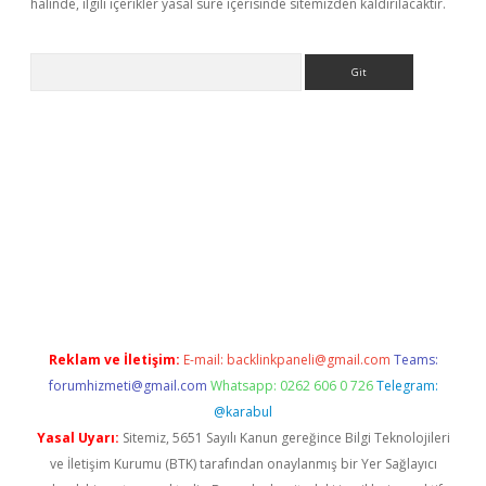
halinde, ilgili içerikler yasal süre içerisinde sitemizden kaldırılacaktır.
Arama
riş
Reklam ve İletişim:
E-mail:
backlinkpaneli@gmail.com
Teams:
forumhizmeti@gmail.com
Whatsapp: 0262 606 0 726
Telegram:
@karabul
Yasal Uyarı:
Sitemiz, 5651 Sayılı Kanun gereğince Bilgi Teknolojileri
ve İletişim Kurumu (BTK) tarafından onaylanmış bir Yer Sağlayıcı