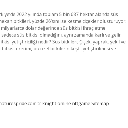
rkiye’de 2022 yılında toplam 5 bin 687 hektar alanda süs
ş mekan bitkileri, yüzde 26’sını ise kesme çiçekler oluşturuyor.
ye milyarlarca dolar değerinde süs bitkisi ihraç etme
k sadece süs bitkisi olmadığını, aynı zamanda karlı ve gelir
kisi yetiştiriciliği nedir? Süs bitkileri; Çiçek, yaprak, şekil ve
tkisi üretimi, bu özel bitkilerin keşfi, yetiştirilmesi ve
/naturespride.com.tr
knight online
nttgame
Sitemap