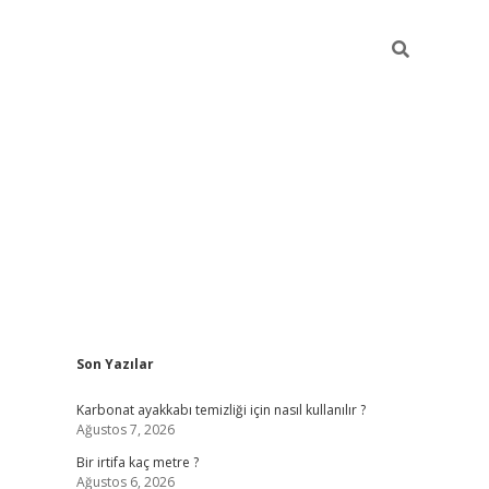
Sidebar
Son Yazılar
grandoperabet giriş
Karbonat ayakkabı temizliği için nasıl kullanılır ?
Ağustos 7, 2026
Bir irtifa kaç metre ?
Ağustos 6, 2026