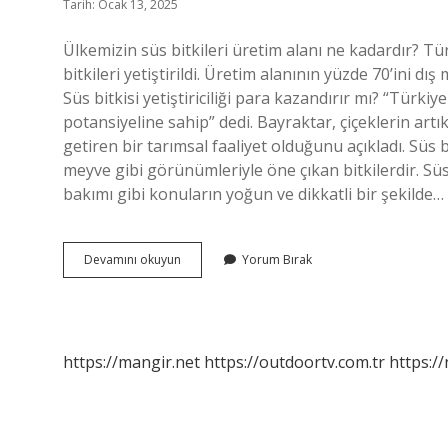
Tarih: Ocak 13, 2025
Ülkemizin süs bitkileri üretim alanı ne kadardır? Tü
bitkileri yetiştirildi. Üretim alanının yüzde 70’ini dı
Süs bitkisi yetiştiriciliği para kazandırır mı? “Türki
potansiyeline sahip” dedi. Bayraktar, çiçeklerin artı
getiren bir tarımsal faaliyet olduğunu açıkladı. Süs bit
meyve gibi görünümleriyle öne çıkan bitkilerdir. Süs bi
bakımı gibi konuların yoğun ve dikkatli bir şekilde…
Süs
Devamını okuyun
Yorum Bırak
Bitkileri
Türkiyede
Nerede
Yetişir
https://mangir.net
https://outdoortv.com.tr
https:/