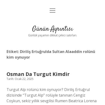
menüyü
Anasayfa
aç
Gizlilik Politikası
Günün Ayrıntısı
Yasal Uyarı
Günlük yaşamın dikkat çekici satırları.
Hakkımızda
Etiket:
Diriliş Ertuğrulda Sultan Alaaddin rolünü
kim oynuyor
Osman Da Turgut Kimdir
Tarih: Ocak 22, 2025
Turgut Alp rolünü kim oynuyor? Diriliş Ertuğrul
dizisinde “Turgut Alp” rolüyle tanınan Cengiz
Coşkun, sekiz yıllık sevgilisi Rumen Beatrica Lorena