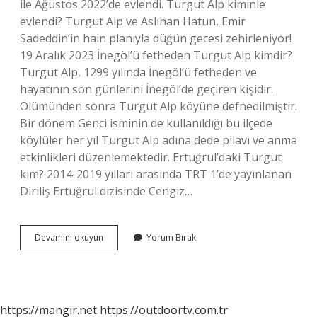
ile Ağustos 2022’de evlendi. Turgut Alp kiminle
evlendi? Turgut Alp ve Aslıhan Hatun, Emir
Sadeddin’in hain planıyla düğün gecesi zehirleniyor!
19 Aralık 2023 İnegöl’ü fetheden Turgut Alp kimdir?
Turgut Alp, 1299 yılında İnegöl’ü fetheden ve
hayatının son günlerini İnegöl’de geçiren kişidir.
Ölümünden sonra Turgut Alp köyüne defnedilmiştir.
Bir dönem Genci isminin de kullanıldığı bu ilçede
köylüler her yıl Turgut Alp adına dede pilavı ve anma
etkinlikleri düzenlemektedir. Ertuğrul’daki Turgut
kim? 2014-2019 yılları arasında TRT 1’de yayınlanan
Diriliş Ertuğrul dizisinde Cengiz…
Osman
Devamını okuyun
Yorum Bırak
Da
Turgut
Kimdir
https://mangir.net
https://outdoortv.com.tr