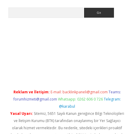
Arama
giriş
Reklam ve İletişim:
E-mail:
backlinkpaneli@gmail.com
Teams:
forumhizmeti@gmail.com
Whatsapp: 0262 606 0 726
Telegram:
@karabul
Yasal Uyarı:
Sitemiz, 5651 Sayılı Kanun gereğince Bilgi Teknolojileri
ve İletişim Kurumu (BTK) tarafından onaylanmış bir Yer Sağlayıcı
olarak hizmet vermektedir. Bu nedenle, sitedeki içerikleri proaktif