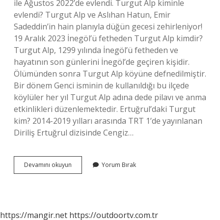
ile Ağustos 2022’de evlendi. Turgut Alp kiminle
evlendi? Turgut Alp ve Aslıhan Hatun, Emir
Sadeddin’in hain planıyla düğün gecesi zehirleniyor!
19 Aralık 2023 İnegöl’ü fetheden Turgut Alp kimdir?
Turgut Alp, 1299 yılında İnegöl’ü fetheden ve
hayatının son günlerini İnegöl’de geçiren kişidir.
Ölümünden sonra Turgut Alp köyüne defnedilmiştir.
Bir dönem Genci isminin de kullanıldığı bu ilçede
köylüler her yıl Turgut Alp adına dede pilavı ve anma
etkinlikleri düzenlemektedir. Ertuğrul’daki Turgut
kim? 2014-2019 yılları arasında TRT 1’de yayınlanan
Diriliş Ertuğrul dizisinde Cengiz…
Osman
Devamını okuyun
Yorum Bırak
Da
Turgut
Kimdir
https://mangir.net
https://outdoortv.com.tr