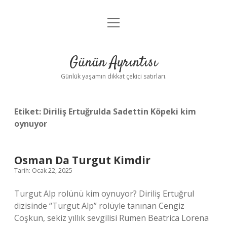
menüyü
Anasayfa
aç
Gizlilik Politikası
Günün Ayrıntısı
Yasal Uyarı
Günlük yaşamın dikkat çekici satırları.
Hakkımızda
Etiket:
Diriliş Ertuğrulda Sadettin Köpeki kim
oynuyor
Osman Da Turgut Kimdir
Tarih: Ocak 22, 2025
Turgut Alp rolünü kim oynuyor? Diriliş Ertuğrul
dizisinde “Turgut Alp” rolüyle tanınan Cengiz
Coşkun, sekiz yıllık sevgilisi Rumen Beatrica Lorena