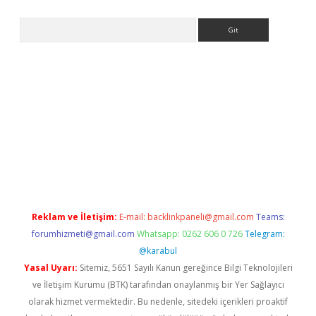
Arama
iriş
Reklam ve İletişim:
E-mail:
backlinkpaneli@gmail.com
Teams:
forumhizmeti@gmail.com
Whatsapp: 0262 606 0 726
Telegram:
@karabul
Yasal Uyarı:
Sitemiz, 5651 Sayılı Kanun gereğince Bilgi Teknolojileri
ve İletişim Kurumu (BTK) tarafından onaylanmış bir Yer Sağlayıcı
olarak hizmet vermektedir. Bu nedenle, sitedeki içerikleri proaktif