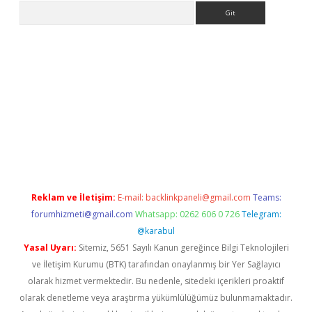
Arama
t giriş
Reklam ve İletişim:
E-mail:
backlinkpaneli@gmail.com
Teams:
forumhizmeti@gmail.com
Whatsapp: 0262 606 0 726
Telegram:
@karabul
Yasal Uyarı:
Sitemiz, 5651 Sayılı Kanun gereğince Bilgi Teknolojileri
ve İletişim Kurumu (BTK) tarafından onaylanmış bir Yer Sağlayıcı
olarak hizmet vermektedir. Bu nedenle, sitedeki içerikleri proaktif
olarak denetleme veya araştırma yükümlülüğümüz bulunmamaktadır.