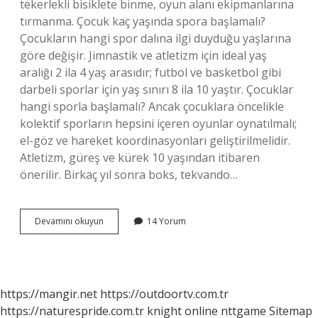
tekerlekli bisiklete binme, oyun alanı ekipmanlarına
tırmanma. Çocuk kaç yaşında spora başlamalı?
Çocukların hangi spor dalına ilgi duyduğu yaşlarına
göre değişir. Jimnastik ve atletizm için ideal yaş
aralığı 2 ila 4 yaş arasıdır; futbol ve basketbol gibi
darbeli sporlar için yaş sınırı 8 ila 10 yaştır. Çocuklar
hangi sporla başlamalı? Ancak çocuklara öncelikle
kolektif sporların hepsini içeren oyunlar oynatılmalı;
el-göz ve hareket koordinasyonları geliştirilmelidir.
Atletizm, güreş ve kürek 10 yaşından itibaren
önerilir. Birkaç yıl sonra boks, tekvando…
2
Devamını okuyun
14 Yorum
Yaş
Bebek
Hangi
Sporları
Yapabilir
https://mangir.net
https://outdoortv.com.tr
https://naturespride.com.tr
knight online
nttgame
Sitemap